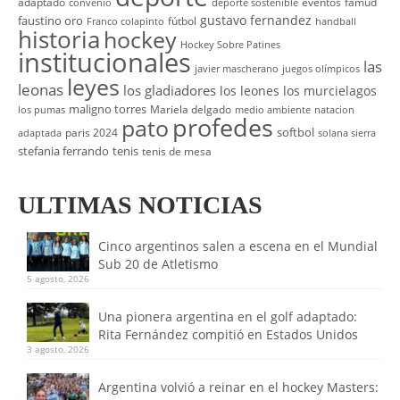
adaptado
eventos
famud
convenio
deporte sostenible
gustavo fernandez
faustino oro
fútbol
Franco colapinto
handball
historia
hockey
Hockey Sobre Patines
institucionales
las
javier mascherano
juegos olímpicos
leyes
leonas
los gladiadores
los leones
los murcielagos
maligno torres
Mariela delgado
los pumas
medio ambiente
natacion
profedes
pato
softbol
paris 2024
adaptada
solana sierra
stefania ferrando
tenis
tenis de mesa
ULTIMAS NOTICIAS
Cinco argentinos salen a escena en el Mundial
Sub 20 de Atletismo
5 agosto, 2026
Una pionera argentina en el golf adaptado:
Rita Fernández compitió en Estados Unidos
3 agosto, 2026
Argentina volvió a reinar en el hockey Masters: