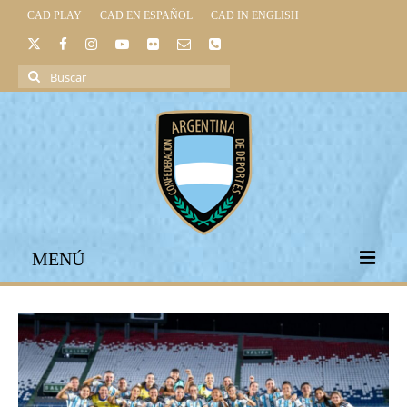
CAD PLAY
CAD EN ESPAÑOL
CAD IN ENGLISH
Buscar
por:
MENÚ
INICIO
INSTITUCIONAL
LEGISLACIÓN DEPORTIVA