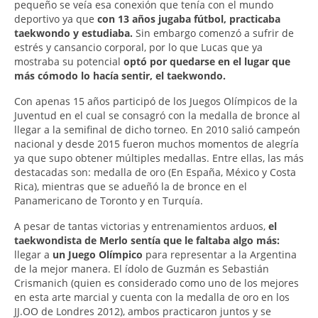
pequeño se veía esa conexión que tenía con el mundo
deportivo ya que
con 13 años jugaba fútbol, practicaba
taekwondo y estudiaba.
Sin embargo comenzó a sufrir de
estrés y cansancio corporal, por lo que Lucas que ya
mostraba su potencial
optó por quedarse en el lugar que
más cómodo lo hacía sentir, el taekwondo.
Con apenas 15 años participó de los Juegos Olímpicos de la
Juventud en el cual se consagró con la medalla de bronce al
llegar a la semifinal de dicho torneo. En 2010 salió campeón
nacional y desde 2015 fueron muchos momentos de alegría
ya que supo obtener múltiples medallas. Entre ellas, las más
destacadas son: medalla de oro (En España, México y Costa
Rica), mientras que se adueñó la de bronce en el
Panamericano de Toronto y en Turquía.
A pesar de tantas victorias y entrenamientos arduos,
el
taekwondista de Merlo sentía que le faltaba algo más:
llegar a
un Juego Olímpico
para representar a la Argentina
de la mejor manera. El ídolo de Guzmán es Sebastián
Crismanich (quien es considerado como uno de los mejores
en esta arte marcial y cuenta con la medalla de oro en los
JJ.OO de Londres 2012), ambos practicaron juntos y se