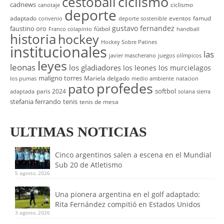
cestoball
ciclismo
cadnews
ciclismo
canotaje
deporte
adaptado
eventos
famud
convenio
deporte sostenible
gustavo fernandez
faustino oro
fútbol
Franco colapinto
handball
historia
hockey
Hockey Sobre Patines
institucionales
las
javier mascherano
juegos olímpicos
leyes
leonas
los gladiadores
los leones
los murcielagos
maligno torres
Mariela delgado
los pumas
medio ambiente
natacion
profedes
pato
softbol
paris 2024
adaptada
solana sierra
stefania ferrando
tenis
tenis de mesa
ULTIMAS NOTICIAS
Cinco argentinos salen a escena en el Mundial
Sub 20 de Atletismo
5 agosto, 2026
Una pionera argentina en el golf adaptado:
Rita Fernández compitió en Estados Unidos
3 agosto, 2026