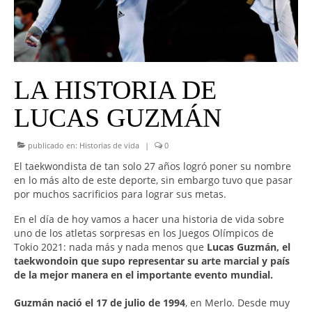
UNIVERSO CAD
NOTICIAS
CAD MEDIA
LA HISTORIA DE
CAD FEDERAL
LUCAS GUZMÁN
publicado en:
Historias de vida
|
0
El taekwondista de tan solo 27 años logró poner su nombre
en lo más alto de este deporte, sin embargo tuvo que pasar
por muchos sacrificios para lograr sus metas.
En el día de hoy vamos a hacer una historia de vida sobre
uno de los atletas sorpresas en los Juegos Olímpicos de
Tokio 2021: nada más y nada menos que
Lucas Guzmán, el
taekwondoin que supo representar su arte marcial y país
de la mejor manera en el importante evento mundial.
Guzmán nació el 17 de julio de 1994
, en Merlo. Desde muy