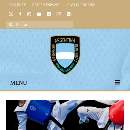
CAD PLAY
CAD EN ESPAÑOL
CAD IN ENGLISH
Buscar
por:
MENÚ
INICIO
INSTITUCIONAL
LEGISLACIÓN DEPORTIVA