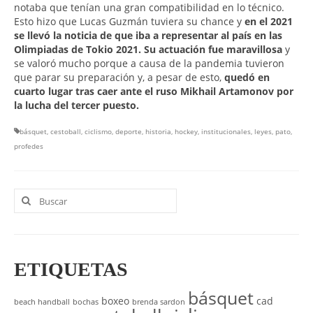
notaba que tenían una gran compatibilidad en lo técnico.
Esto hizo que Lucas Guzmán tuviera su chance y
en el 2021
se llevó la noticia de que iba a representar al país en las
Olimpiadas de Tokio 2021. Su actuación fue maravillosa
y
se valoró mucho porque a causa de la pandemia tuvieron
que parar su preparación y, a pesar de esto,
quedó en
cuarto lugar tras caer ante el ruso Mikhail Artamonov por
la lucha del tercer puesto.
básquet
,
cestoball
,
ciclismo
,
deporte
,
historia
,
hockey
,
institucionales
,
leyes
,
pato
,
profedes
Buscar
por:
ETIQUETAS
básquet
boxeo
cad
beach handball
bochas
brenda sardon