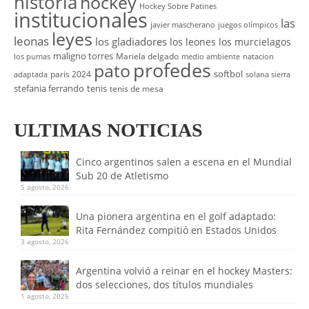
historia
hockey
Hockey Sobre Patines
institucionales
las
javier mascherano
juegos olímpicos
leyes
leonas
los gladiadores
los leones
los murcielagos
maligno torres
Mariela delgado
los pumas
medio ambiente
natacion
profedes
pato
softbol
paris 2024
adaptada
solana sierra
stefania ferrando
tenis
tenis de mesa
ULTIMAS NOTICIAS
Cinco argentinos salen a escena en el Mundial
Sub 20 de Atletismo
5 agosto, 2026
Una pionera argentina en el golf adaptado:
Rita Fernández compitió en Estados Unidos
3 agosto, 2026
Argentina volvió a reinar en el hockey Masters:
dos selecciones, dos títulos mundiales
1 agosto, 2026