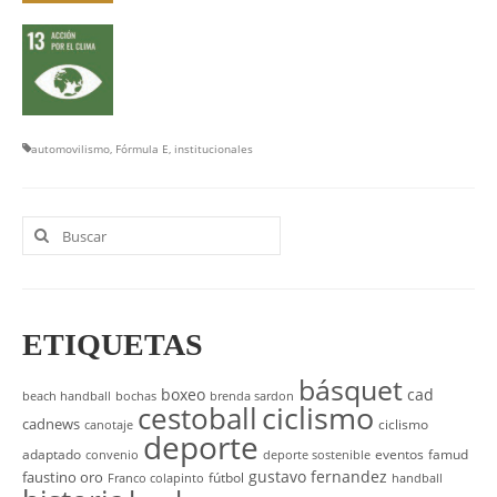
automovilismo
,
Fórmula E
,
institucionales
Buscar
por:
ETIQUETAS
básquet
boxeo
cad
beach handball
bochas
brenda sardon
cestoball
ciclismo
cadnews
ciclismo
canotaje
deporte
adaptado
eventos
famud
convenio
deporte sostenible
gustavo fernandez
faustino oro
fútbol
Franco colapinto
handball