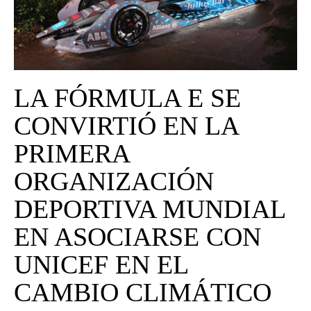
UNIVERSO CAD
NOTICIAS
CAD MEDIA
LA FÓRMULA E SE
CAD FEDERAL
CONVIRTIÓ EN LA
PRIMERA
ORGANIZACIÓN
DEPORTIVA MUNDIAL
EN ASOCIARSE CON
UNICEF EN EL
CAMBIO CLIMÁTICO