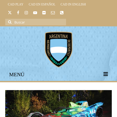
CAD PLAY
CAD EN ESPAÑOL
CAD IN ENGLISH
Buscar
por:
MENÚ
INICIO
INSTITUCIONAL
LEGISLACIÓN DEPORTIVA