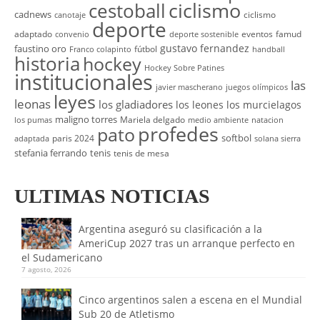
cestoball
ciclismo
cadnews
ciclismo
canotaje
deporte
adaptado
eventos
famud
convenio
deporte sostenible
gustavo fernandez
faustino oro
fútbol
Franco colapinto
handball
historia
hockey
Hockey Sobre Patines
institucionales
las
javier mascherano
juegos olímpicos
leyes
leonas
los gladiadores
los leones
los murcielagos
maligno torres
Mariela delgado
los pumas
medio ambiente
natacion
profedes
pato
softbol
paris 2024
adaptada
solana sierra
stefania ferrando
tenis
tenis de mesa
ULTIMAS NOTICIAS
Argentina aseguró su clasificación a la
AmeriCup 2027 tras un arranque perfecto en
el Sudamericano
7 agosto, 2026
Cinco argentinos salen a escena en el Mundial
Sub 20 de Atletismo