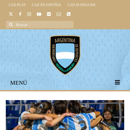
CAD PLAY
CAD EN ESPAÑOL
CAD IN ENGLISH
Buscar
por:
MENÚ
INICIO
INSTITUCIONAL
LEGISLACIÓN DEPORTIVA