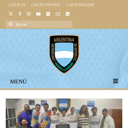
CAD PLAY
CAD EN ESPAÑOL
CAD IN ENGLISH
Buscar
por:
MENÚ
INICIO
INSTITUCIONAL
LEGISLACIÓN DEPORTIVA