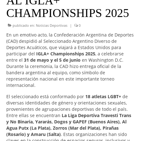
AL IGLA+
CHAMPIONSHIPS 2025
publicado en:
Noticias Deportivas
|
0
En un emotivo acto, la Confederación Argentina de Deportes
(CAD) despidió al Seleccionado Argentino Diverso de
Deportes Acuáticos, que viajará a Estados Unidos para
participar del
IGLA+ Championships 2025
, a celebrarse
entre el
31 de mayo y el 5 de junio
en Washington D.C.
Durante la ceremonia, la CAD hizo entrega oficial de la
bandera argentina al equipo, como símbolo de
representación nacional en este importante torneo
internacional.
El seleccionado está conformado por
18 atletas LGBT+
de
diversas identidades de género y orientaciones sexuales,
provenientes de agrupaciones deportivas de todo el país.
Entre ellas se encuentran
La Liga Deportiva Travesti Trans
y No Binaria, Yararás, Dogos y GAPEF (Buenos Aires), Al
Agua Putx (La Plata), Zorros (Mar del Plata), Pirañas
(Rosario) y Amaru (Salta)
. Estas organizaciones han sido
claves en la construcción de espacios seguros, inclusivos y