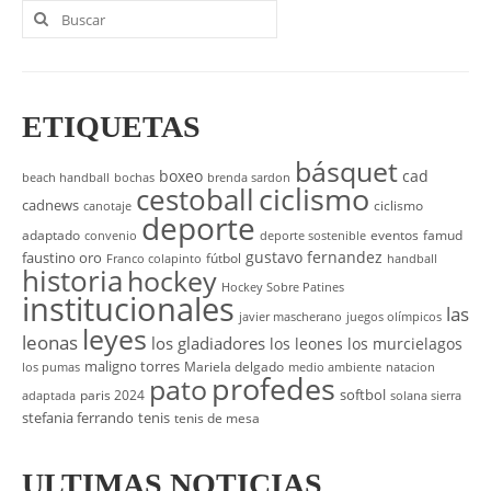
Buscar
por:
ETIQUETAS
básquet
boxeo
cad
beach handball
bochas
brenda sardon
cestoball
ciclismo
cadnews
ciclismo
canotaje
deporte
adaptado
eventos
famud
convenio
deporte sostenible
gustavo fernandez
faustino oro
fútbol
Franco colapinto
handball
historia
hockey
Hockey Sobre Patines
institucionales
las
javier mascherano
juegos olímpicos
leyes
leonas
los gladiadores
los leones
los murcielagos
maligno torres
Mariela delgado
los pumas
medio ambiente
natacion
profedes
pato
softbol
paris 2024
adaptada
solana sierra
stefania ferrando
tenis
tenis de mesa
ULTIMAS NOTICIAS