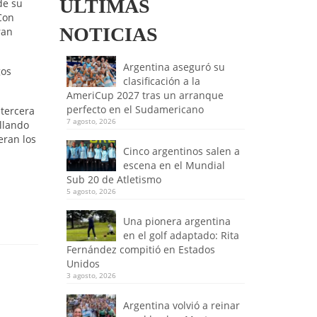
ULTIMAS
de su
Con
NOTICIAS
ran
Argentina aseguró su
gos
clasificación a la
AmeriCup 2027 tras un arranque
perfecto en el Sudamericano
 tercera
7 agosto, 2026
llando
eran los
Cinco argentinos salen a
escena en el Mundial
Sub 20 de Atletismo
5 agosto, 2026
Una pionera argentina
en el golf adaptado: Rita
Fernández compitió en Estados
Unidos
3 agosto, 2026
Argentina volvió a reinar