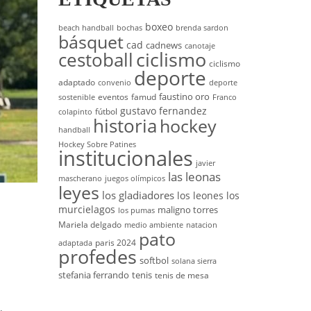
boxeo
beach handball
bochas
brenda sardon
básquet
cad
cadnews
canotaje
cestoball
ciclismo
ciclismo
deporte
adaptado
convenio
deporte
faustino oro
eventos
famud
sostenible
Franco
gustavo fernandez
fútbol
colapinto
historia
hockey
handball
Hockey Sobre Patines
institucionales
javier
las leonas
mascherano
juegos olímpicos
leyes
los gladiadores
los leones
los
murcielagos
maligno torres
los pumas
Mariela delgado
medio ambiente
natacion
pato
paris 2024
adaptada
profedes
softbol
solana sierra
stefania ferrando
tenis
tenis de mesa