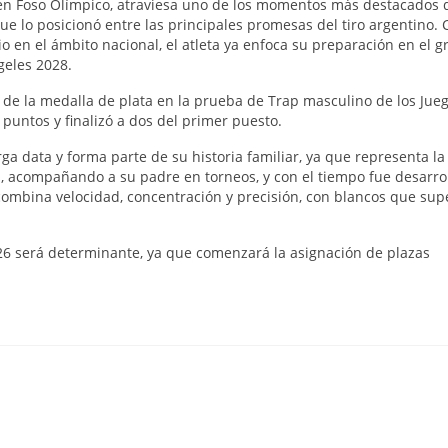
a en Foso Olímpico, atraviesa uno de los momentos más destacados 
e lo posicionó entre las principales promesas del tiro argentino. 
io en el ámbito nacional, el atleta ya enfoca su preparación en el g
ngeles 2028.
 de la medalla de plata en la prueba de Trap masculino de los Jue
untos y finalizó a dos del primer puesto.
arga data y forma parte de su historia familiar, ya que representa la
, acompañando a su padre en torneos, y con el tiempo fue desarro
 combina velocidad, concentración y precisión, con blancos que sup
2026 será determinante, ya que comenzará la asignación de plazas