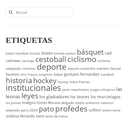
Buscar
por:
ETIQUETAS
básquet
boxeo
cad
beach handball
bochas
brenda sardon
cestoball
ciclismo
cadnews
ciclismo
canotaje
deporte
adaptado
eventos
famud
convenio
deporte sostenible
gustavo fernandez
faustino oro
fútbol
Franco colapinto
handball
historia
hockey
Hockey Sobre Patines
institucionales
las
javier mascherano
juegos olímpicos
leyes
leonas
los gladiadores
los leones
los murcielagos
maligno torres
Mariela delgado
los pumas
medio ambiente
natacion
profedes
pato
softbol
paris 2024
adaptada
solana sierra
stefania ferrando
tenis
tenis de mesa