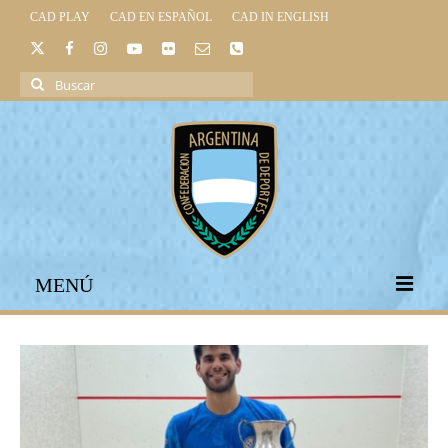
CAD PLAY
CAD EN ESPAÑOL
CAD IN ENGLISH
Buscar
por:
MENÚ
INICIO
INSTITUCIONAL
LEGISLACIÓN DEPORTIVA