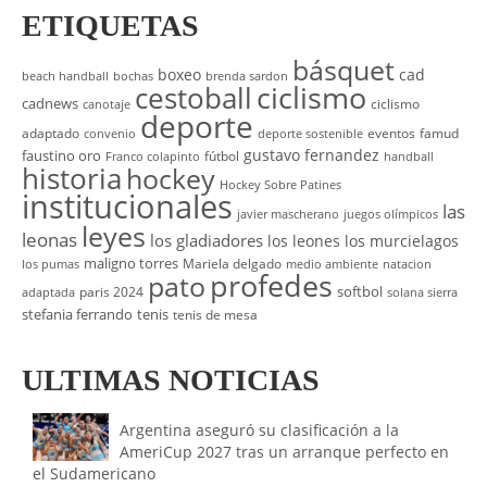
ETIQUETAS
básquet
boxeo
cad
beach handball
bochas
brenda sardon
cestoball
ciclismo
cadnews
ciclismo
canotaje
deporte
adaptado
eventos
famud
convenio
deporte sostenible
gustavo fernandez
faustino oro
fútbol
Franco colapinto
handball
historia
hockey
Hockey Sobre Patines
institucionales
las
javier mascherano
juegos olímpicos
leyes
leonas
los gladiadores
los leones
los murcielagos
maligno torres
Mariela delgado
los pumas
medio ambiente
natacion
profedes
pato
softbol
paris 2024
adaptada
solana sierra
stefania ferrando
tenis
tenis de mesa
ULTIMAS NOTICIAS
Argentina aseguró su clasificación a la
AmeriCup 2027 tras un arranque perfecto en
el Sudamericano