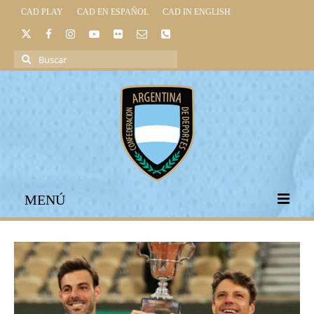
CAD PLAY
CAD EN ESPAÑOL
CAD IN ENGLISH
Buscar
por:
MENÚ
INICIO
INSTITUCIONAL
LEGISLACIÓN DEPORTIVA