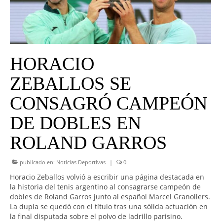
UNIVERSO CAD
NOTICIAS
CAD MEDIA
HORACIO
CAD FEDERAL
ZEBALLOS SE
CONSAGRÓ CAMPEÓN
DE DOBLES EN
ROLAND GARROS
publicado en:
Noticias Deportivas
|
0
Horacio Zeballos volvió a escribir una página destacada en
la historia del tenis argentino al consagrarse campeón de
dobles de Roland Garros junto al español Marcel Granollers.
La dupla se quedó con el título tras una sólida actuación en
la final disputada sobre el polvo de ladrillo parisino.