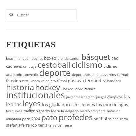
UNIVERSO CAD
Buscar
NOTICIAS
por:
CAD MEDIA
CAD FEDERAL
ETIQUETAS
básquet
boxeo
cad
beach handball
bochas
brenda sardon
cestoball
ciclismo
cadnews
ciclismo
canotaje
deporte
adaptado
eventos
famud
convenio
deporte sostenible
gustavo fernandez
faustino oro
fútbol
Franco colapinto
handball
historia
hockey
Hockey Sobre Patines
institucionales
las
javier mascherano
juegos olímpicos
leyes
leonas
los gladiadores
los leones
los murcielagos
maligno torres
Mariela delgado
los pumas
medio ambiente
natacion
profedes
pato
softbol
paris 2024
adaptada
solana sierra
stefania ferrando
tenis
tenis de mesa