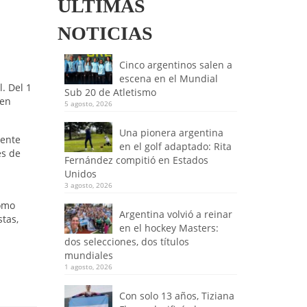
ULTIMAS
NOTICIAS
Cinco argentinos salen a
escena en el Mundial
. Del 1
Sub 20 de Atletismo
 en
5 agosto, 2026
Una pionera argentina
mente
en el golf adaptado: Rita
es de
Fernández compitió en Estados
Unidos
3 agosto, 2026
como
Argentina volvió a reinar
stas,
en el hockey Masters:
dos selecciones, dos títulos
mundiales
1 agosto, 2026
Con solo 13 años, Tiziana