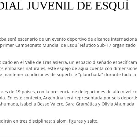
IAL JUVENIL DE ESQUÍ
ba será escenario de un evento deportivo de alcance internacional
á el primer Campeonato Mundial de Esquí Náutico Sub-17 organizado
icado en el Valle de Traslasierra, un espacio diseñado específica
e los embalses naturales, este espejo de agua cuenta con dimension
te mantener condiciones de superficie “planchada” durante toda la
res de 19 países, con la presencia de delegaciones de alto nivel 
ia. En este contexto, Argentina será representada por seis deporti
 Ahumada, Isabella Besso Valero, Sara Gramática y Olivia Ahumada
rán en tres disciplinas: slalom, figuras y salto.