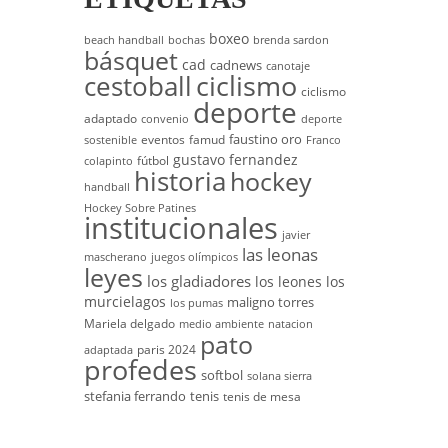
boxeo
beach handball
bochas
brenda sardon
básquet
cad
cadnews
canotaje
cestoball
ciclismo
ciclismo
deporte
adaptado
convenio
deporte
faustino oro
eventos
famud
sostenible
Franco
gustavo fernandez
fútbol
colapinto
historia
hockey
handball
Hockey Sobre Patines
institucionales
javier
las leonas
mascherano
juegos olímpicos
leyes
los gladiadores
los leones
los
murcielagos
maligno torres
los pumas
Mariela delgado
medio ambiente
natacion
pato
paris 2024
adaptada
profedes
softbol
solana sierra
stefania ferrando
tenis
tenis de mesa