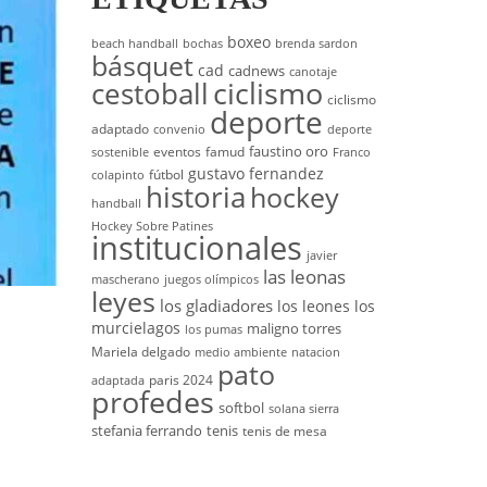
boxeo
beach handball
bochas
brenda sardon
básquet
cad
cadnews
canotaje
cestoball
ciclismo
ciclismo
deporte
adaptado
convenio
deporte
faustino oro
eventos
famud
sostenible
Franco
gustavo fernandez
fútbol
colapinto
historia
hockey
handball
Hockey Sobre Patines
institucionales
javier
las leonas
mascherano
juegos olímpicos
leyes
los gladiadores
los leones
los
murcielagos
maligno torres
los pumas
Mariela delgado
medio ambiente
natacion
pato
paris 2024
adaptada
profedes
softbol
solana sierra
stefania ferrando
tenis
tenis de mesa