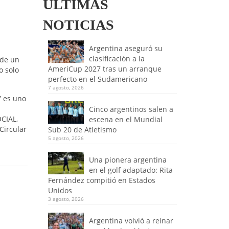
ULTIMAS
NOTICIAS
Argentina aseguró su
clasificación a la
 de un
AmeriCup 2027 tras un arranque
o solo
perfecto en el Sudamericano
7 agosto, 2026
” es uno
Cinco argentinos salen a
OCIAL,
escena en el Mundial
Circular
Sub 20 de Atletismo
5 agosto, 2026
Una pionera argentina
en el golf adaptado: Rita
Fernández compitió en Estados
Unidos
3 agosto, 2026
Argentina volvió a reinar