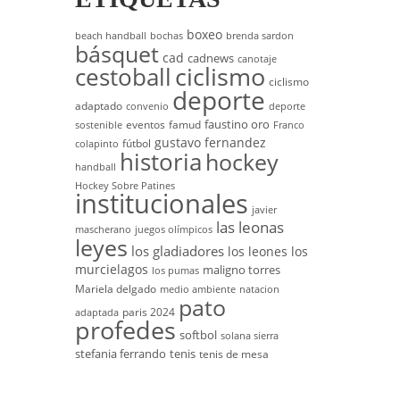
boxeo
beach handball
bochas
brenda sardon
básquet
cad
cadnews
canotaje
cestoball
ciclismo
ciclismo
deporte
adaptado
convenio
deporte
faustino oro
eventos
famud
sostenible
Franco
gustavo fernandez
fútbol
colapinto
historia
hockey
handball
Hockey Sobre Patines
institucionales
javier
las leonas
mascherano
juegos olímpicos
leyes
los gladiadores
los leones
los
murcielagos
maligno torres
los pumas
Mariela delgado
medio ambiente
natacion
pato
paris 2024
adaptada
profedes
softbol
solana sierra
stefania ferrando
tenis
tenis de mesa