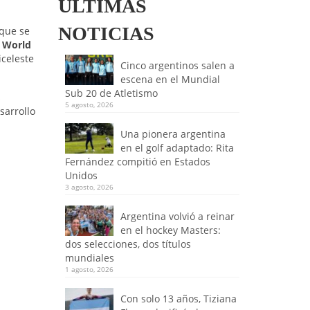
ULTIMAS
NOTICIAS
 que se
l
World
iceleste
Cinco argentinos salen a
escena en el Mundial
Sub 20 de Atletismo
s
5 agosto, 2026
sarrollo
Una pionera argentina
en el golf adaptado: Rita
Fernández compitió en Estados
Unidos
3 agosto, 2026
Argentina volvió a reinar
en el hockey Masters:
dos selecciones, dos títulos
mundiales
1 agosto, 2026
Con solo 13 años, Tiziana