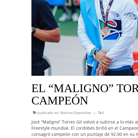
EL “MALIGNO” TO
CAMPEÓN
publicado en:
Noticias Deportivas
|
0
José “Maligno” Torres Gil volvió a subirse a lo más 
Freestyle mundial. El cordobés brilló en el Campe
consagró campeón con un puntaje de 92.00 en su m