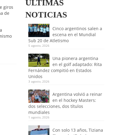
ULTIMAS
e giros
NOTICIAS
ma de
Cinco argentinos salen a
la
escena en el Mundial
 mismo
Sub 20 de Atletismo
5 agosto, 2026
Una pionera argentina
en el golf adaptado: Rita
Fernández compitió en Estados
Unidos
3 agosto, 2026
Argentina volvió a reinar
en el hockey Masters:
dos selecciones, dos títulos
mundiales
1 agosto, 2026
Con solo 13 años, Tiziana