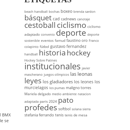
boxeo
beach handball
bochas
brenda sardon
básquet
cad
cadnews
canotaje
cestoball
ciclismo
ciclismo
deporte
adaptado
convenio
deporte
faustino oro
eventos
famud
sostenible
Franco
gustavo fernandez
fútbol
colapinto
historia
hockey
handball
Hockey Sobre Patines
institucionales
javier
las leonas
mascherano
juegos olímpicos
leyes
los gladiadores
los leones
los
murcielagos
maligno torres
los pumas
Mariela delgado
medio ambiente
natacion
pato
paris 2024
adaptada
profedes
softbol
solana sierra
el BMX
stefania ferrando
tenis
tenis de mesa
de se