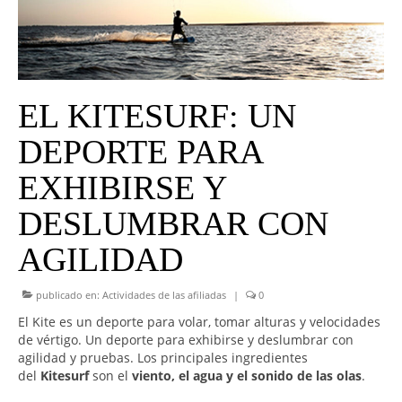
UNIVERSO CAD
NOTICIAS
CAD MEDIA
EL KITESURF: UN
CAD FEDERAL
DEPORTE PARA
EXHIBIRSE Y
DESLUMBRAR CON
AGILIDAD
publicado en:
Actividades de las afiliadas
|
0
El Kite es un deporte para volar, tomar alturas y velocidades
de vértigo. Un deporte para exhibirse y deslumbrar con
agilidad y pruebas. Los principales ingredientes
del
Kitesurf
son el
viento, el agua y el sonido de las olas
.