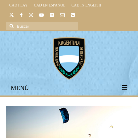
CAD PLAY
CAD EN ESPAÑOL
CAD IN ENGLISH
Buscar
por:
MENÚ
INICIO
INSTITUCIONAL
LEGISLACIÓN DEPORTIVA