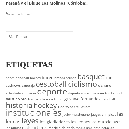
Paraná y el Dique Los Molinos (Córdoba).
acuatico
,
kitesurf
Buscar
por:
ETIQUETAS
básquet
boxeo
cad
beach handball
bochas
brenda sardon
cestoball
ciclismo
cadnews
ciclismo
canotaje
deporte
adaptado
eventos
famud
convenio
deporte sostenible
gustavo fernandez
faustino oro
fútbol
Franco colapinto
handball
historia
hockey
Hockey Sobre Patines
institucionales
las
javier mascherano
juegos olímpicos
leyes
leonas
los gladiadores
los leones
los murcielagos
maligno torres
Mariela delgado
los pumas
medio ambiente
natacion