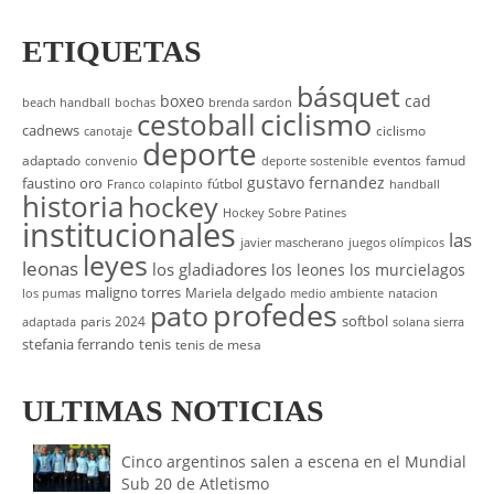
ETIQUETAS
básquet
boxeo
cad
beach handball
bochas
brenda sardon
cestoball
ciclismo
cadnews
ciclismo
canotaje
deporte
adaptado
eventos
famud
convenio
deporte sostenible
gustavo fernandez
faustino oro
fútbol
Franco colapinto
handball
historia
hockey
Hockey Sobre Patines
institucionales
las
javier mascherano
juegos olímpicos
leyes
leonas
los gladiadores
los leones
los murcielagos
maligno torres
Mariela delgado
los pumas
medio ambiente
natacion
profedes
pato
softbol
paris 2024
adaptada
solana sierra
stefania ferrando
tenis
tenis de mesa
ULTIMAS NOTICIAS
Cinco argentinos salen a escena en el Mundial
Sub 20 de Atletismo