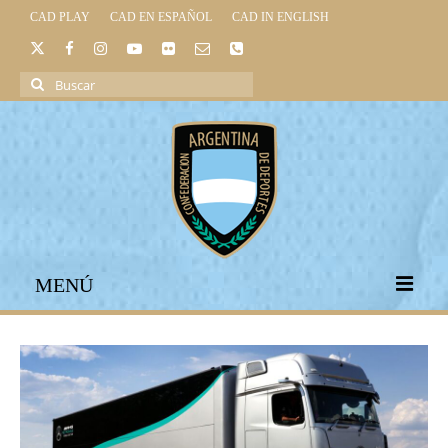
CAD PLAY
CAD EN ESPAÑOL
CAD IN ENGLISH
Buscar
por:
MENÚ
INICIO
INSTITUCIONAL
LEGISLACIÓN DEPORTIVA