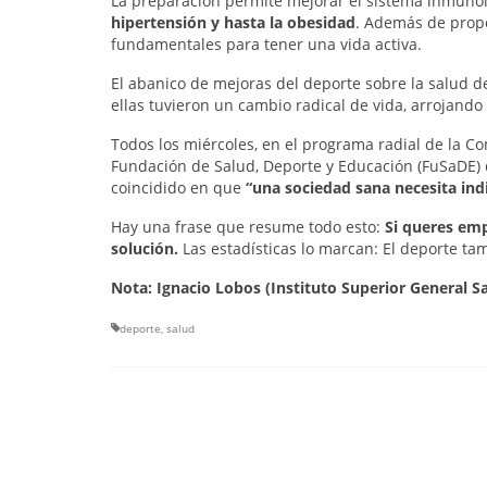
La preparación permite mejorar el sistema inmuno
hipertensión y hasta la obesidad
. Además de propo
fundamentales para tener una vida activa.
El abanico de mejoras del deporte sobre la salud de
ellas tuvieron un cambio radical de vida, arrojando
Todos los miércoles, en el programa radial de la C
Fundación de Salud, Deporte y Educación (FuSaDE) d
coincidido en que
“una sociedad sana necesita in
Hay una frase que resume todo esto:
Si queres emp
solución.
Las estadísticas lo marcan: El deporte ta
Nota: Ignacio Lobos (Instituto Superior General S
deporte
,
salud