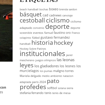
boxeo
beach handball
bochas
brenda sardon
básquet
cad
cadnews
canotaje
cestoball
ciclismo
ciclismo
deporte
adaptado
convenio
deporte
faustino oro
eventos
famud
sostenible
Franco
gustavo fernandez
fútbol
colapinto
historia
hockey
handball
Hockey Sobre Patines
institucionales
javier
las leonas
mascherano
juegos olímpicos
leyes
los gladiadores
los leones
los
murcielagos
maligno torres
los pumas
Mariela delgado
medio ambiente
natacion
pato
paris 2024
adaptada
profedes
 con
softbol
solana sierra
es
stefania ferrando
tenis
tenis de mesa