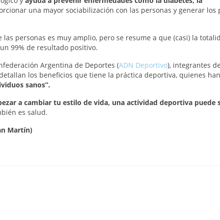
lógico y
ayuda a prevenir enfermedades como la diabetes, la
rcionar una mayor sociabilización con las personas y generar los 
 las personas es muy amplio, pero se resume a que (casi) la totali
 un 99% de resultado positivo.
onfederación Argentina de Deportes (
ADN Deportivo
), integrantes de
etallan los beneficios que tiene la práctica deportiva, quienes ha
dividuos sanos”.
ezar a cambiar tu estilo de vida, una actividad deportiva puede s
mbién es salud.
an Martín)