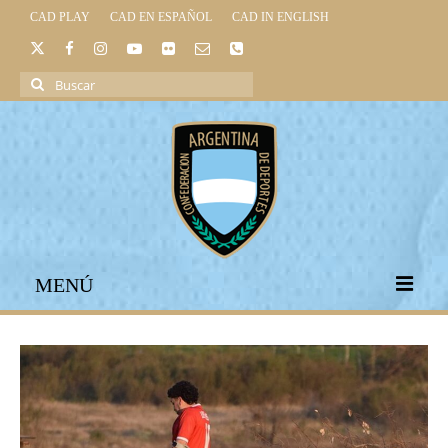
CAD PLAY
CAD EN ESPAÑOL
CAD IN ENGLISH
Buscar
por:
MENÚ
INICIO
INSTITUCIONAL
LEGISLACIÓN DEPORTIVA