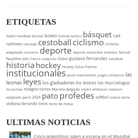
ETIQUETAS
básquet
boxeo
cad
beach handball
bochas
brenda sardon
cestoball
ciclismo
cadnews
ciclismo
canotaje
deporte
adaptado
eventos
famud
convenio
deporte sostenible
gustavo fernandez
faustino oro
fútbol
Franco colapinto
handball
historia
hockey
Hockey Sobre Patines
institucionales
las
javier mascherano
juegos olímpicos
leyes
leonas
los gladiadores
los leones
los murcielagos
maligno torres
Mariela delgado
los pumas
medio ambiente
natacion
profedes
pato
softbol
paris 2024
adaptada
solana sierra
stefania ferrando
tenis
tenis de mesa
ULTIMAS NOTICIAS
Cinco argentinos salen a escena en el Mundial