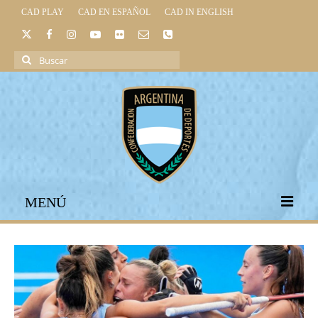
CAD PLAY
CAD EN ESPAÑOL
CAD IN ENGLISH
Buscar
por:
MENÚ
INICIO
INSTITUCIONAL
LEGISLACIÓN DEPORTIVA