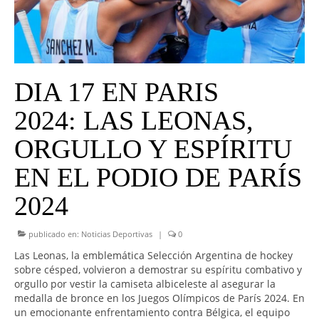
UNIVERSO CAD
NOTICIAS
CAD MEDIA
DIA 17 EN PARIS
CAD FEDERAL
2024: LAS LEONAS,
ORGULLO Y ESPÍRITU
EN EL PODIO DE PARÍS
2024
publicado en:
Noticias Deportivas
|
0
Las Leonas, la emblemática Selección Argentina de hockey
sobre césped, volvieron a demostrar su espíritu combativo y
orgullo por vestir la camiseta albiceleste al asegurar la
medalla de bronce en los Juegos Olímpicos de París 2024. En
un emocionante enfrentamiento contra Bélgica, el equipo