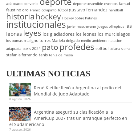
deporte
adaptado
eventos
famud
convenio
deporte sostenible
gustavo fernandez
faustino oro
fútbol
Franco colapinto
handball
historia
hockey
Hockey Sobre Patines
institucionales
las
javier mascherano
juegos olímpicos
leyes
leonas
los gladiadores
los leones
los murcielagos
maligno torres
Mariela delgado
los pumas
medio ambiente
natacion
profedes
pato
softbol
paris 2024
adaptada
solana sierra
stefania ferrando
tenis
tenis de mesa
ULTIMAS NOTICIAS
René Klettke llevó a Argentina al podio del
Mundial de Judo Adaptado
8 agosto, 2026
Argentina aseguró su clasificación a la
AmeriCup 2027 tras un arranque perfecto en
el Sudamericano
7 agosto, 2026