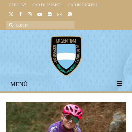
CAD PLAY
CAD EN ESPAÑOL
CAD IN ENGLISH
Buscar
por:
MENÚ
INICIO
INSTITUCIONAL
LEGISLACIÓN DEPORTIVA