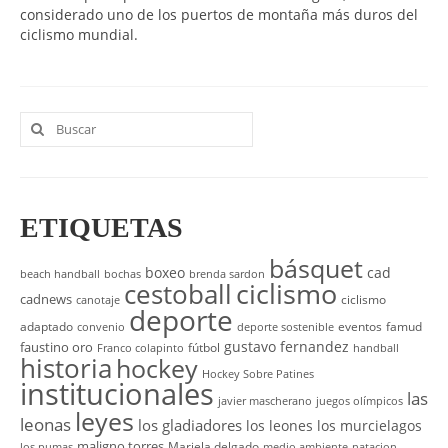
considerado uno de los puertos de montaña más duros del
ciclismo mundial.
Buscar
por:
ETIQUETAS
básquet
boxeo
cad
beach handball
bochas
brenda sardon
cestoball
ciclismo
cadnews
ciclismo
canotaje
deporte
adaptado
eventos
famud
convenio
deporte sostenible
gustavo fernandez
faustino oro
fútbol
Franco colapinto
handball
historia
hockey
Hockey Sobre Patines
institucionales
las
javier mascherano
juegos olímpicos
leyes
leonas
los gladiadores
los leones
los murcielagos
maligno torres
Mariela delgado
los pumas
medio ambiente
natacion