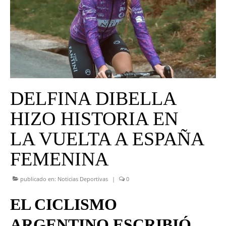
UNIVERSO CAD
NOTICIAS
CAD MEDIA
CAD FEDERAL
DELFINA DIBELLA
HIZO HISTORIA EN
LA VUELTA A ESPAÑA
FEMENINA
publicado en:
Noticias Deportivas
|
0
EL CICLISMO
ARGENTINO ESCRIBIÓ