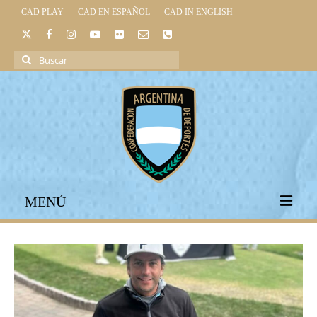
CAD PLAY
CAD EN ESPAÑOL
CAD IN ENGLISH
Buscar
por:
MENÚ
INICIO
INSTITUCIONAL
LEGISLACIÓN DEPORTIVA