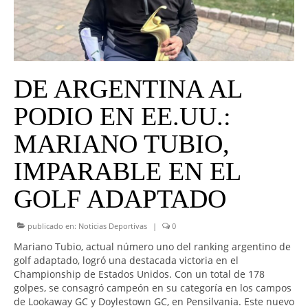
UNIVERSO CAD
NOTICIAS
CAD MEDIA
DE ARGENTINA AL
CAD FEDERAL
PODIO EN EE.UU.:
MARIANO TUBIO,
IMPARABLE EN EL
GOLF ADAPTADO
publicado en:
Noticias Deportivas
|
0
Mariano Tubio, actual número uno del ranking argentino de
golf adaptado, logró una destacada victoria en el
Championship de Estados Unidos. Con un total de 178
golpes, se consagró campeón en su categoría en los campos
de Lookaway GC y Doylestown GC, en Pensilvania. Este nuevo