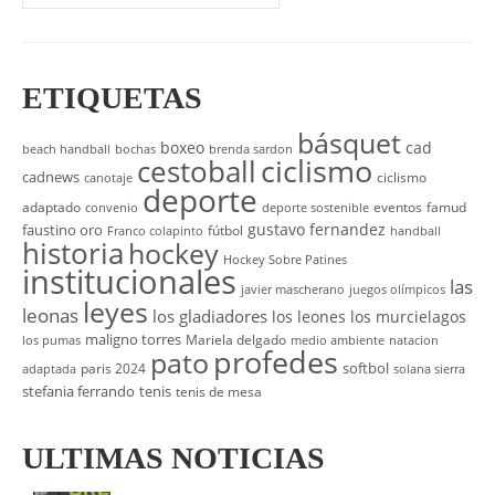
por:
ETIQUETAS
básquet
boxeo
cad
beach handball
bochas
brenda sardon
cestoball
ciclismo
cadnews
ciclismo
canotaje
deporte
adaptado
eventos
famud
convenio
deporte sostenible
gustavo fernandez
faustino oro
fútbol
Franco colapinto
handball
historia
hockey
Hockey Sobre Patines
institucionales
las
javier mascherano
juegos olímpicos
leyes
leonas
los gladiadores
los leones
los murcielagos
maligno torres
Mariela delgado
los pumas
medio ambiente
natacion
profedes
pato
softbol
paris 2024
adaptada
solana sierra
stefania ferrando
tenis
tenis de mesa
ULTIMAS NOTICIAS