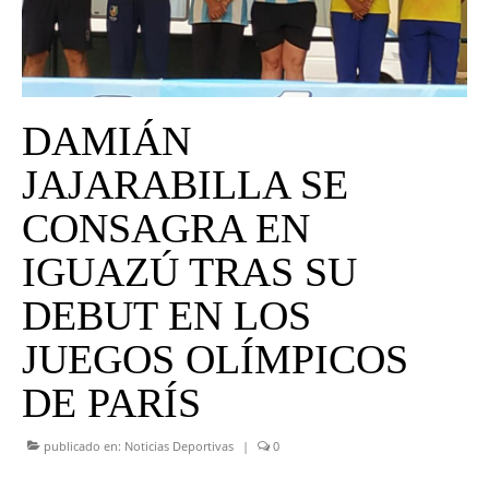
UNIVERSO CAD
NOTICIAS
CAD MEDIA
DAMIÁN
CAD FEDERAL
JAJARABILLA SE
CONSAGRA EN
IGUAZÚ TRAS SU
DEBUT EN LOS
JUEGOS OLÍMPICOS
DE PARÍS
publicado en:
Noticias Deportivas
|
0