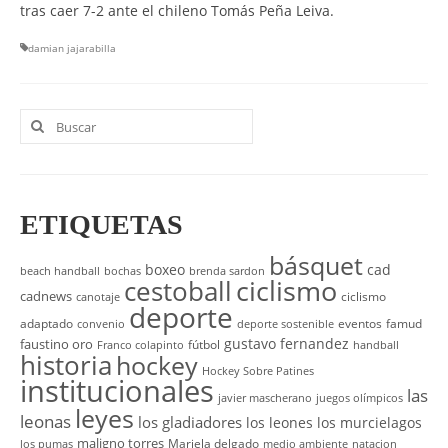
tras caer 7-2 ante el chileno Tomás Peña Leiva.
damian jajarabilla
Buscar
por:
ETIQUETAS
básquet
boxeo
cad
beach handball
bochas
brenda sardon
cestoball
ciclismo
cadnews
ciclismo
canotaje
deporte
adaptado
eventos
famud
convenio
deporte sostenible
gustavo fernandez
faustino oro
fútbol
Franco colapinto
handball
historia
hockey
Hockey Sobre Patines
institucionales
las
javier mascherano
juegos olímpicos
leyes
leonas
los gladiadores
los leones
los murcielagos
maligno torres
Mariela delgado
los pumas
medio ambiente
natacion