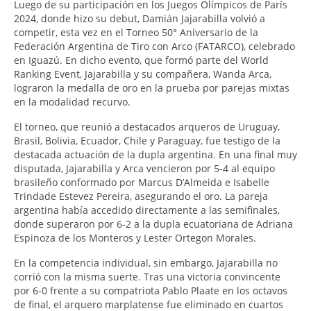
Luego de su participación en los Juegos Olímpicos de París
2024, donde hizo su debut, Damián Jajarabilla volvió a
competir, esta vez en el Torneo 50° Aniversario de la
Federación Argentina de Tiro con Arco (FATARCO), celebrado
en Iguazú. En dicho evento, que formó parte del World
Ranking Event, Jajarabilla y su compañera, Wanda Arca,
lograron la medalla de oro en la prueba por parejas mixtas
en la modalidad recurvo.
El torneo, que reunió a destacados arqueros de Uruguay,
Brasil, Bolivia, Ecuador, Chile y Paraguay, fue testigo de la
destacada actuación de la dupla argentina. En una final muy
disputada, Jajarabilla y Arca vencieron por 5-4 al equipo
brasileño conformado por Marcus D’Almeida e Isabelle
Trindade Estevez Pereira, asegurando el oro. La pareja
argentina había accedido directamente a las semifinales,
donde superaron por 6-2 a la dupla ecuatoriana de Adriana
Espinoza de los Monteros y Lester Ortegon Morales.
En la competencia individual, sin embargo, Jajarabilla no
corrió con la misma suerte. Tras una victoria convincente
por 6-0 frente a su compatriota Pablo Plaate en los octavos
de final, el arquero marplatense fue eliminado en cuartos