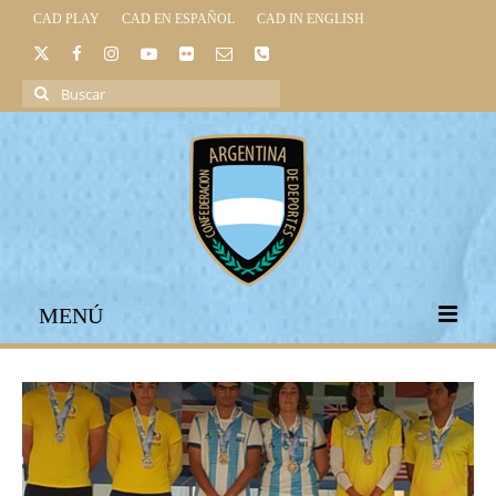
CAD PLAY
CAD EN ESPAÑOL
CAD IN ENGLISH
Buscar
por:
MENÚ
INICIO
INSTITUCIONAL
LEGISLACIÓN DEPORTIVA