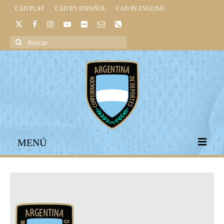
CAD PLAY
CAD EN ESPAÑOL
CAD IN ENGLISH
Buscar
por:
MENÚ
INICIO
INSTITUCIONAL
LEGISLACIÓN DEPORTIVA