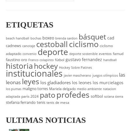
ETIQUETAS
básquet
boxeo
cad
beach handball
bochas
brenda sardon
cestoball
ciclismo
cadnews
ciclismo
canotaje
deporte
adaptado
eventos
famud
convenio
deporte sostenible
gustavo fernandez
faustino oro
fútbol
Franco colapinto
handball
historia
hockey
Hockey Sobre Patines
institucionales
las
javier mascherano
juegos olímpicos
leyes
leonas
los gladiadores
los leones
los murcielagos
maligno torres
Mariela delgado
los pumas
medio ambiente
natacion
profedes
pato
softbol
paris 2024
adaptada
solana sierra
stefania ferrando
tenis
tenis de mesa
ULTIMAS NOTICIAS