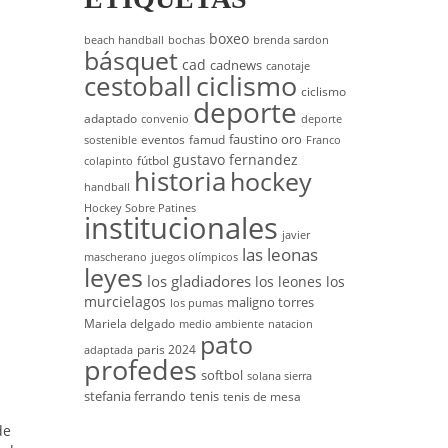
boxeo
beach handball
bochas
brenda sardon
básquet
cad
cadnews
canotaje
cestoball
ciclismo
ciclismo
deporte
adaptado
convenio
deporte
faustino oro
eventos
famud
sostenible
Franco
gustavo fernandez
fútbol
colapinto
historia
hockey
handball
Hockey Sobre Patines
institucionales
javier
las leonas
mascherano
juegos olímpicos
leyes
los gladiadores
los leones
los
murcielagos
maligno torres
los pumas
Mariela delgado
medio ambiente
natacion
pato
paris 2024
adaptada
profedes
softbol
solana sierra
stefania ferrando
tenis
tenis de mesa
de