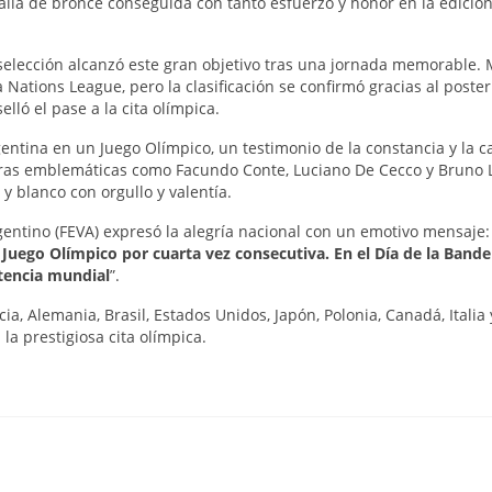
alla de bronce conseguida con tanto esfuerzo y honor en la edició
 selección alcanzó este gran objetivo tras una jornada memorable.
Nations League, pero la clasificación se confirmó gracias al poster
lló el pase a la cita olímpica.
gentina en un Juego Olímpico, un testimonio de la constancia y la c
guras emblemáticas como Facundo Conte, Luciano De Cecco y Bruno 
y blanco con orgullo y valentía.
rgentino (FEVA) expresó la alegría nacional con un emotivo mensaje
Juego Olímpico por cuarta vez consecutiva. En el Día de la Bander
tencia mundial
”.
ia, Alemania, Brasil, Estados Unidos, Japón, Polonia, Canadá, Italia 
la prestigiosa cita olímpica.