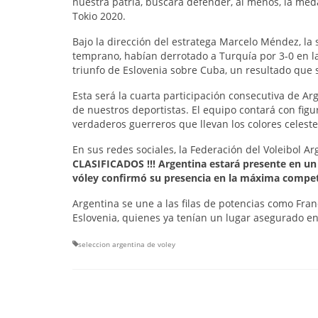
nuestra patria, buscará defender, al menos, la med
Tokio 2020.
Bajo la dirección del estratega Marcelo Méndez, la
temprano, habían derrotado a Turquía por 3-0 en la 
triunfo de Eslovenia sobre Cuba, un resultado que se
Esta será la cuarta participación consecutiva de Ar
de nuestros deportistas. El equipo contará con fi
verdaderos guerreros que llevan los colores celeste 
En sus redes sociales, la Federación del Voleibol A
CLASIFICADOS !!! Argentina estará presente en un 
vóley confirmó su presencia en la máxima compe
Argentina se une a las filas de potencias como Franc
Eslovenia, quienes ya tenían un lugar asegurado en 
seleccion argentina de voley