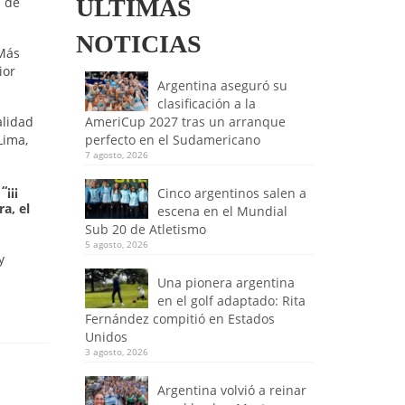
n de
ULTIMAS
NOTICIAS
 Más
ior
Argentina aseguró su
clasificación a la
alidad
AmeriCup 2027 tras un arranque
Lima,
perfecto en el Sudamericano
7 agosto, 2026
:
“¡¡¡
Cinco argentinos salen a
a, el
escena en el Mundial
Sub 20 de Atletismo
5 agosto, 2026
y
Una pionera argentina
en el golf adaptado: Rita
Fernández compitió en Estados
Unidos
3 agosto, 2026
Argentina volvió a reinar