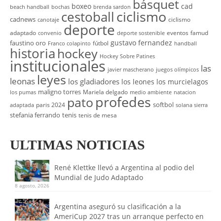
básquet
boxeo
cad
beach handball
bochas
brenda sardon
cestoball
ciclismo
cadnews
ciclismo
canotaje
deporte
adaptado
eventos
famud
convenio
deporte sostenible
gustavo fernandez
faustino oro
fútbol
Franco colapinto
handball
historia
hockey
Hockey Sobre Patines
institucionales
las
javier mascherano
juegos olímpicos
leyes
leonas
los gladiadores
los leones
los murcielagos
maligno torres
Mariela delgado
los pumas
medio ambiente
natacion
profedes
pato
softbol
paris 2024
adaptada
solana sierra
stefania ferrando
tenis
tenis de mesa
ULTIMAS NOTICIAS
René Klettke llevó a Argentina al podio del
Mundial de Judo Adaptado
8 agosto, 2026
Argentina aseguró su clasificación a la
AmeriCup 2027 tras un arranque perfecto en