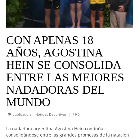
UNIVERSO CAD
NOTICIAS
CAD MEDIA
CON APENAS 18
CAD FEDERAL
AÑOS, AGOSTINA
HEIN SE CONSOLIDA
ENTRE LAS MEJORES
NADADORAS DEL
MUNDO
publicado en:
Noticias Deportivas
|
0
La nadadora argentina Agostina Hein continúa
consolidándose entre las grandes promesas de la natación