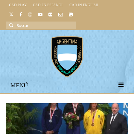
CAD PLAY
CAD EN ESPAÑOL
CAD IN ENGLISH
Buscar
por:
MENÚ
INICIO
INSTITUCIONAL
LEGISLACIÓN DEPORTIVA