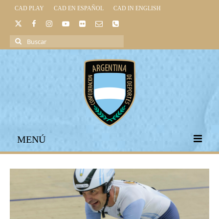
CAD PLAY
CAD EN ESPAÑOL
CAD IN ENGLISH
Buscar
por:
MENÚ
INICIO
INSTITUCIONAL
LEGISLACIÓN DEPORTIVA