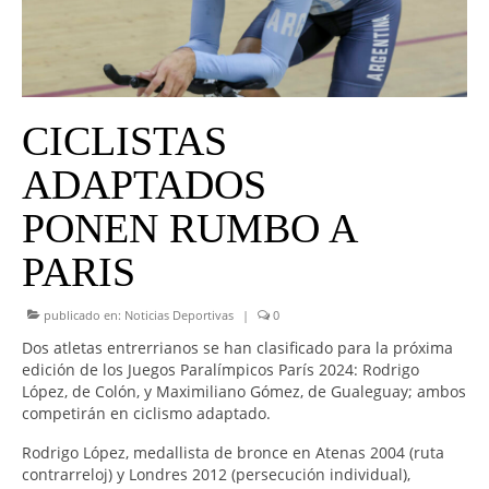
UNIVERSO CAD
NOTICIAS
CAD MEDIA
CICLISTAS
CAD FEDERAL
ADAPTADOS
PONEN RUMBO A
PARIS
publicado en:
Noticias Deportivas
|
0
Dos atletas entrerrianos se han clasificado para la próxima
edición de los Juegos Paralímpicos París 2024: Rodrigo
López, de Colón, y Maximiliano Gómez, de Gualeguay; ambos
competirán en ciclismo adaptado.
Rodrigo López, medallista de bronce en Atenas 2004 (ruta
contrarreloj) y Londres 2012 (persecución individual),