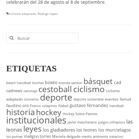
celebrarán del 28 de agosto al 8 de septiembre.
ciclismo adaptado
,
Rodrigo lopez
Buscar
por:
ETIQUETAS
básquet
boxeo
cad
beach handball
bochas
brenda sardon
cestoball
ciclismo
cadnews
ciclismo
canotaje
deporte
adaptado
eventos
famud
convenio
deporte sostenible
gustavo fernandez
faustino oro
fútbol
Franco colapinto
handball
historia
hockey
Hockey Sobre Patines
institucionales
las
javier mascherano
juegos olímpicos
leyes
leonas
los gladiadores
los leones
los murcielagos
maligno torres
Mariela delgado
los pumas
medio ambiente
natacion