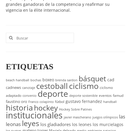
grandes ganadoras de la competencia y reafirmar su
vigencia en la élite internacional.
Buscar
por:
ETIQUETAS
básquet
boxeo
cad
beach handball
bochas
brenda sardon
cestoball
ciclismo
cadnews
ciclismo
canotaje
deporte
adaptado
eventos
famud
convenio
deporte sostenible
gustavo fernandez
faustino oro
fútbol
Franco colapinto
handball
historia
hockey
Hockey Sobre Patines
institucionales
las
javier mascherano
juegos olímpicos
leyes
leonas
los gladiadores
los leones
los murcielagos
maligno torres
Mariela delgado
los pumas
medio ambiente
natacion