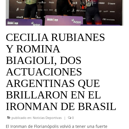
UNIVERSO CAD
NOTICIAS
CAD MEDIA
CECILIA RUBIANES
CAD FEDERAL
Y ROMINA
BIAGIOLI, DOS
ACTUACIONES
ARGENTINAS QUE
BRILLARON EN EL
IRONMAN DE BRASIL
publicado en:
Noticias Deportivas
|
0
El Ironman de Florianópolis volvió a tener una fuerte