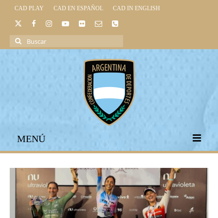
CAD PLAY
CAD EN ESPAÑOL
CAD IN ENGLISH
Buscar
por:
MENÚ
INICIO
INSTITUCIONAL
LEGISLACIÓN DEPORTIVA