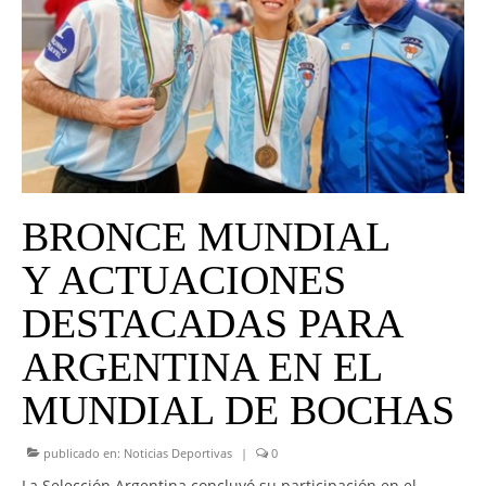
UNIVERSO CAD
NOTICIAS
CAD MEDIA
CAD FEDERAL
BRONCE MUNDIAL
Y ACTUACIONES
DESTACADAS PARA
ARGENTINA EN EL
MUNDIAL DE BOCHAS
publicado en:
Noticias Deportivas
|
0
La Selección Argentina concluyó su participación en el