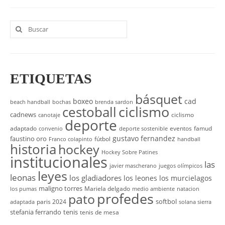
Buscar
por:
ETIQUETAS
básquet
boxeo
cad
beach handball
bochas
brenda sardon
cestoball
ciclismo
cadnews
ciclismo
canotaje
deporte
adaptado
eventos
famud
convenio
deporte sostenible
gustavo fernandez
faustino oro
fútbol
Franco colapinto
handball
historia
hockey
Hockey Sobre Patines
institucionales
las
javier mascherano
juegos olímpicos
leyes
leonas
los gladiadores
los leones
los murcielagos
maligno torres
Mariela delgado
los pumas
medio ambiente
natacion
profedes
pato
softbol
paris 2024
adaptada
solana sierra
stefania ferrando
tenis
tenis de mesa