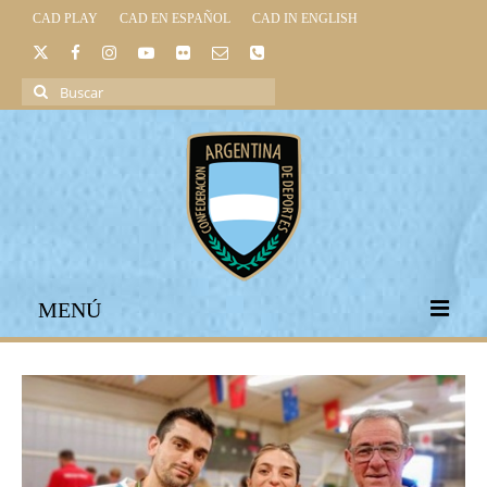
CAD PLAY
CAD EN ESPAÑOL
CAD IN ENGLISH
Buscar
por:
MENÚ
INICIO
INSTITUCIONAL
LEGISLACIÓN DEPORTIVA