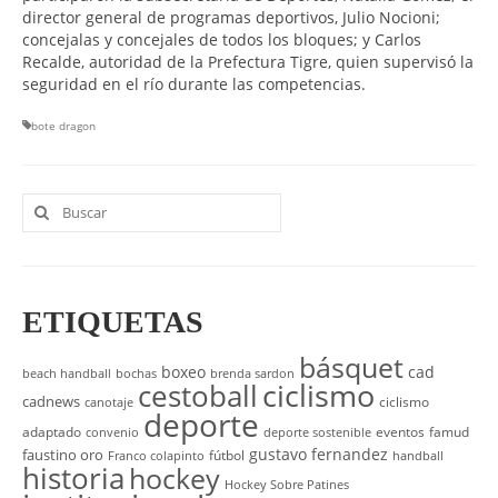
director general de programas deportivos, Julio Nocioni;
concejalas y concejales de todos los bloques; y Carlos
Recalde, autoridad de la Prefectura Tigre, quien supervisó la
seguridad en el río durante las competencias.
bote dragon
Buscar
por:
ETIQUETAS
básquet
boxeo
cad
beach handball
bochas
brenda sardon
cestoball
ciclismo
cadnews
ciclismo
canotaje
deporte
adaptado
eventos
famud
convenio
deporte sostenible
gustavo fernandez
faustino oro
fútbol
Franco colapinto
handball
historia
hockey
Hockey Sobre Patines