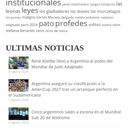
institucionales
las
javier mascherano
juegos olímpicos
leyes
leonas
los gladiadores
los leones
los murcielagos
maligno torres
Mariela delgado
los pumas
medio ambiente
natacion
profedes
pato
softbol
paris 2024
adaptada
solana sierra
stefania ferrando
tenis
tenis de mesa
ULTIMAS NOTICIAS
René Klettke llevó a Argentina al podio del
Mundial de Judo Adaptado
8 agosto, 2026
Argentina aseguró su clasificación a la
AmeriCup 2027 tras un arranque perfecto en
el Sudamericano
7 agosto, 2026
Cinco argentinos salen a escena en el Mundial
Sub 20 de Atletismo
5 agosto, 2026