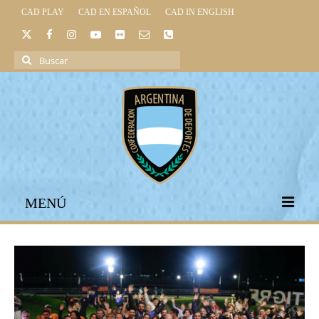
CAD PLAY
CAD EN ESPAÑOL
CAD IN ENGLISH
Buscar
por:
MENÚ
INICIO
INSTITUCIONAL
LEGISLACIÓN DEPORTIVA