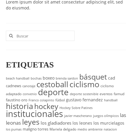
Lorem ipsum dolor sit amet consectetur adipiscing elit, sed
UNIVERSO CAD
do eiusmod.
NOTICIAS
CAD MEDIA
Buscar
por:
CAD FEDERAL
ETIQUETAS
básquet
boxeo
cad
beach handball
bochas
brenda sardon
cestoball
ciclismo
cadnews
ciclismo
canotaje
deporte
adaptado
eventos
famud
convenio
deporte sostenible
gustavo fernandez
faustino oro
fútbol
Franco colapinto
handball
historia
hockey
Hockey Sobre Patines
institucionales
las
javier mascherano
juegos olímpicos
leyes
leonas
los gladiadores
los leones
los murcielagos
maligno torres
Mariela delgado
los pumas
medio ambiente
natacion