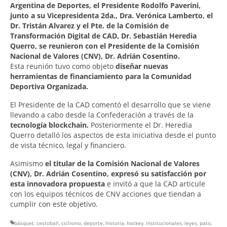
Argentina de Deportes, el Presidente Rodolfo Paverini,
junto a su Vicepresidenta 2da., Dra. Verónica Lamberto, el
Dr. Tristán Alvarez y el Pte. de la Comisión de
Transformación Digital de CAD, Dr. Sebastián Heredia
Querro, se reunieron con el Presidente de la Comisión
Nacional de Valores (CNV), Dr. Adrián Cosentino.
Esta reunión tuvo como objeto
diseñar nuevas
herramientas de financiamiento para la Comunidad
Deportiva Organizada.
El Presidente de la CAD comentó el desarrollo que se viene
llevando a cabo desde la Confederación a través de la
tecnología blockchain.
Posteriormente el Dr. Heredia
Querro detalló los aspectos de esta iniciativa desde el punto
de vista técnico, legal y financiero.
Asimismo
el titular de la Comisión Nacional de Valores
(CNV), Dr. Adrián Cosentino, expresó su satisfacción por
esta innovadora propuesta
e invitó a que la CAD articule
con los equipos técnicos de CNV acciones que tiendan a
cumplir con este objetivo.
básquet
,
cestoball
,
ciclismo
,
deporte
,
historia
,
hockey
,
institucionales
,
leyes
,
pato
,