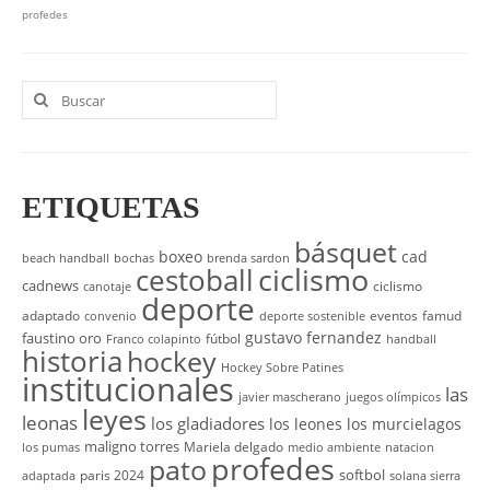
profedes
Buscar
por:
ETIQUETAS
básquet
boxeo
cad
beach handball
bochas
brenda sardon
cestoball
ciclismo
cadnews
ciclismo
canotaje
deporte
adaptado
eventos
famud
convenio
deporte sostenible
gustavo fernandez
faustino oro
fútbol
Franco colapinto
handball
historia
hockey
Hockey Sobre Patines
institucionales
las
javier mascherano
juegos olímpicos
leyes
leonas
los gladiadores
los leones
los murcielagos
maligno torres
Mariela delgado
los pumas
medio ambiente
natacion
profedes
pato
softbol
paris 2024
adaptada
solana sierra