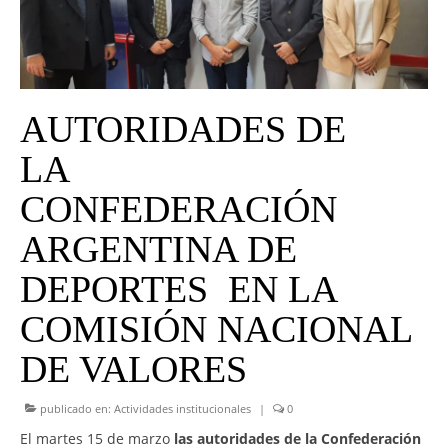
UNIVERSO CAD
NOTICIAS
CAD MEDIA
AUTORIDADES DE
CAD FEDERAL
LA
CONFEDERACIÓN
ARGENTINA DE
DEPORTES EN LA
COMISIÓN NACIONAL
DE VALORES
publicado en:
Actividades institucionales
|
0
El martes 15 de marzo
las autoridades de la Confederación