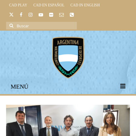
CAD PLAY
CAD EN ESPAÑOL
CAD IN ENGLISH
Buscar
por:
MENÚ
INICIO
INSTITUCIONAL
LEGISLACIÓN DEPORTIVA