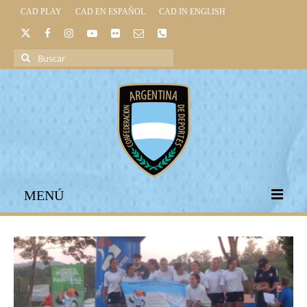
CAD PLAY
CAD EN ESPAÑOL
CAD IN ENGLISH
Buscar
por:
MENÚ
INICIO
INSTITUCIONAL
LEGISLACIÓN DEPORTIVA