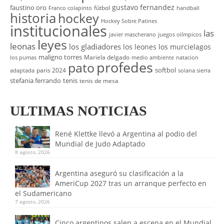
gustavo fernandez
faustino oro
fútbol
Franco colapinto
handball
historia
hockey
Hockey Sobre Patines
institucionales
las
javier mascherano
juegos olímpicos
leyes
leonas
los gladiadores
los leones
los murcielagos
maligno torres
Mariela delgado
los pumas
medio ambiente
natacion
profedes
pato
softbol
paris 2024
adaptada
solana sierra
stefania ferrando
tenis
tenis de mesa
ULTIMAS NOTICIAS
René Klettke llevó a Argentina al podio del
Mundial de Judo Adaptado
8 agosto, 2026
Argentina aseguró su clasificación a la
AmeriCup 2027 tras un arranque perfecto en
el Sudamericano
7 agosto, 2026
Cinco argentinos salen a escena en el Mundial