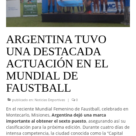
UNIVERSO CAD
NOTICIAS
CAD MEDIA
ARGENTINA TUVO
CAD FEDERAL
UNA DESTACADA
ACTUACIÓN EN EL
MUNDIAL DE
FAUSTBALL
publicado en:
Noticias Deportivas
|
0
En el reciente Mundial Femenino de Faustball, celebrado en
Montecarlo, Misiones,
Argentina dejó una marca
importante al obtener el sexto puesto
, asegurando así su
clasificación para la próxima edición. Durante cuatro días de
intensa competencia, la ciudad conocida como la “Capital