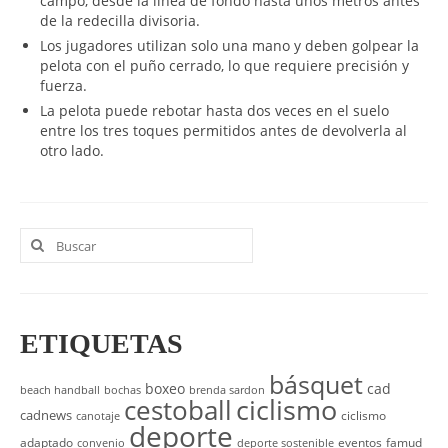
campo, desde la línea de fondo hasta unos metros antes
de la redecilla divisoria.
Los jugadores utilizan solo una mano y deben golpear la
pelota con el puño cerrado, lo que requiere precisión y
fuerza.
La pelota puede rebotar hasta dos veces en el suelo
entre los tres toques permitidos antes de devolverla al
otro lado.
Buscar
por:
ETIQUETAS
básquet
boxeo
cad
beach handball
bochas
brenda sardon
cestoball
ciclismo
cadnews
ciclismo
canotaje
deporte
adaptado
eventos
famud
convenio
deporte sostenible