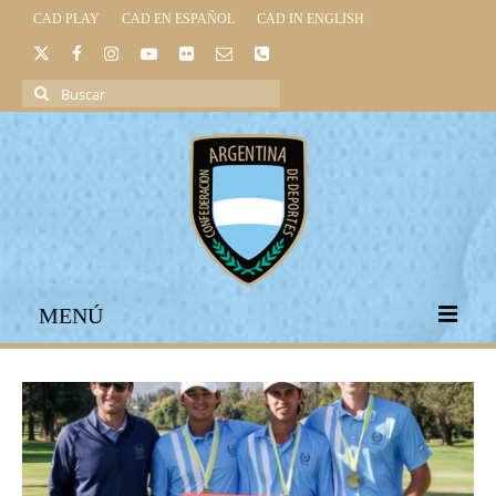
CAD PLAY
CAD EN ESPAÑOL
CAD IN ENGLISH
Buscar
por:
MENÚ
INICIO
INSTITUCIONAL
LEGISLACIÓN DEPORTIVA