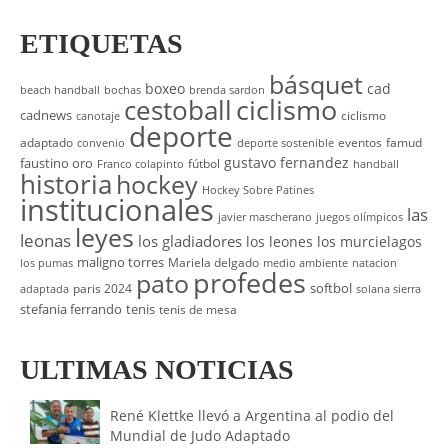
ETIQUETAS
básquet
boxeo
cad
beach handball
bochas
brenda sardon
cestoball
ciclismo
cadnews
ciclismo
canotaje
deporte
adaptado
eventos
famud
convenio
deporte sostenible
gustavo fernandez
faustino oro
fútbol
Franco colapinto
handball
historia
hockey
Hockey Sobre Patines
institucionales
las
javier mascherano
juegos olímpicos
leyes
leonas
los gladiadores
los leones
los murcielagos
maligno torres
Mariela delgado
los pumas
medio ambiente
natacion
profedes
pato
softbol
paris 2024
adaptada
solana sierra
stefania ferrando
tenis
tenis de mesa
ULTIMAS NOTICIAS
René Klettke llevó a Argentina al podio del
Mundial de Judo Adaptado