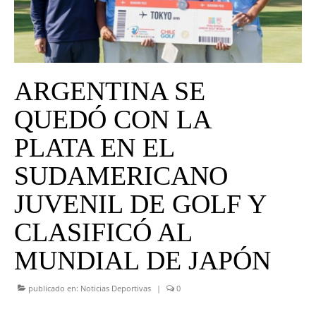
UNIVERSO CAD
NOTICIAS
CAD MEDIA
ARGENTINA SE
CAD FEDERAL
QUEDÓ CON LA
PLATA EN EL
SUDAMERICANO
JUVENIL DE GOLF Y
CLASIFICÓ AL
MUNDIAL DE JAPÓN
publicado en:
Noticias Deportivas
|
0