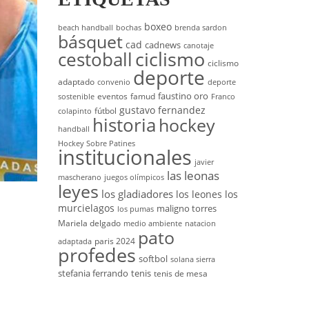
boxeo
beach handball
bochas
brenda sardon
básquet
cad
cadnews
canotaje
cestoball
ciclismo
ciclismo
deporte
adaptado
convenio
deporte
faustino oro
eventos
famud
sostenible
Franco
gustavo fernandez
fútbol
colapinto
historia
hockey
handball
Hockey Sobre Patines
institucionales
javier
las leonas
mascherano
juegos olímpicos
leyes
los gladiadores
los leones
los
murcielagos
maligno torres
los pumas
Mariela delgado
medio ambiente
natacion
pato
paris 2024
adaptada
profedes
softbol
solana sierra
stefania ferrando
tenis
tenis de mesa