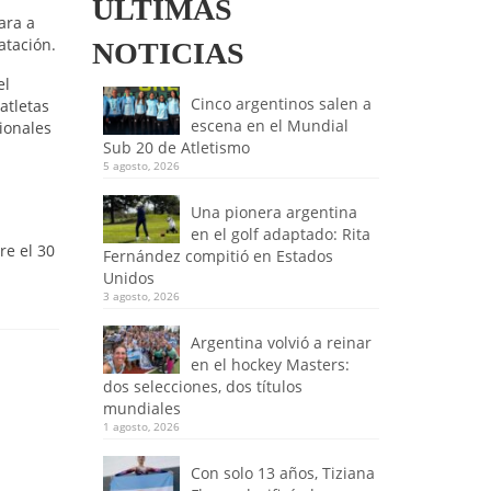
ULTIMAS
ara a
atación.
NOTICIAS
el
Cinco argentinos salen a
atletas
escena en el Mundial
ionales
Sub 20 de Atletismo
5 agosto, 2026
Una pionera argentina
en el golf adaptado: Rita
re el 30
Fernández compitió en Estados
Unidos
3 agosto, 2026
Argentina volvió a reinar
en el hockey Masters:
dos selecciones, dos títulos
mundiales
1 agosto, 2026
Con solo 13 años, Tiziana