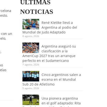
ULTIMAS
NOTICIAS
rcelona
esto.
René Klettke llevó a
Argentina al podio del
Mundial de Judo Adaptado
o con un
8 agosto, 2026
elo,
Argentina aseguró su
clasificación a la
,
AmeriCup 2027 tras un arranque
perfecto en el Sudamericano
no
7 agosto, 2026
tías
Cinco argentinos salen a
escena en el Mundial
Sub 20 de Atletismo
5 agosto, 2026
Una pionera argentina
en el golf adaptado: Rita