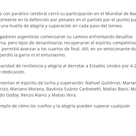
 con parálisis cerebral cerró su participación en el Mundial de Ba
rmente en la definición por penales en el partido por el quinto pu
 una huella de alegría y superación en cada paso del torneo.
 jugadores argentinos comenzaron su camino enfrentando desafíos
nia, pero lejos de desanimarse, recuperaron el espíritu competitiv
permitió avanzar a los cuartos de final. Allí, en un emocionante du
perdió la garra ni el entusiasmo.
acidad de resiliencia y alegría al derrotar a Estados Unidos por 4-2
 dedicación.
sentan el espíritu de lucha y superación: Nahuel Gutiérrez, Maria
rizo, Mariano Morana, Bautista Suárez Carbonetti, Matías Bassi, Ma
ndo Godoy, Renzo Alaniz y Matías Vera.
emplo de cómo los sueños y la alegría pueden superar cualquier