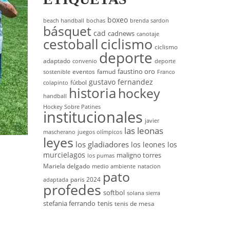
boxeo
beach handball
bochas
brenda sardon
básquet
cad
cadnews
canotaje
cestoball
ciclismo
ciclismo
deporte
adaptado
convenio
deporte
faustino oro
eventos
famud
sostenible
Franco
gustavo fernandez
fútbol
colapinto
historia
hockey
handball
Hockey Sobre Patines
institucionales
javier
las leonas
mascherano
juegos olímpicos
leyes
los gladiadores
los leones
los
murcielagos
maligno torres
los pumas
Mariela delgado
medio ambiente
natacion
pato
paris 2024
adaptada
profedes
softbol
solana sierra
stefania ferrando
tenis
tenis de mesa