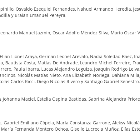
spinillo, Osvaldo Ezequiel Fernandes, Nahuel Armando Heredia, Jes
adilla y Braian Emanuel Pereyra.
 Leonardo Manuel Jazmín, Oscar Adolfo Méndez Silva, Mario Oscar 
lian Lionel Araya, Germán Leonel Arévalo, Nadia Soledad Báez, Iña
a, Bautista Costa, Matías De Andrade, Leandro Michel Ferreiro, Fr
ro, Paula Ibarra, Lucas Alejandro Leguiza, Joaquín Rodrigo Leiva
ncinos, Nicolás Matías Nieto, Ana Elizabeth Noriega, Dahiana Mila
colás Carlos Ricci, Diego Nicolás Rivero y Santiago Gabriel Senestro.
Johanna Maciel, Estelia Ospina Bastidas, Sabrina Alejandra Priore
a, Gabriel Emiliano Cópola, María Constanza Garrone, Aleksy Nicolá
, María Fernanda Montero Ochoa, Giselle Lucrecia Muñoz, Elías Es