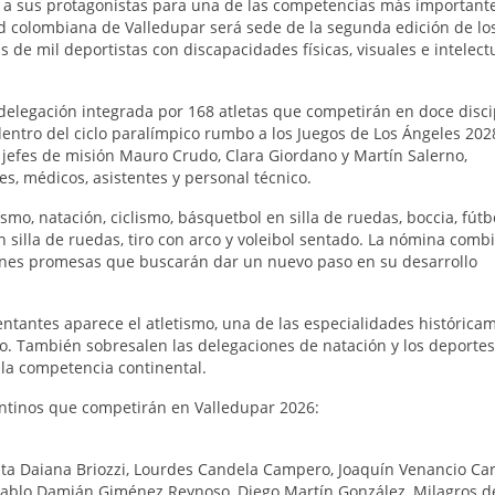
s a sus protagonistas para una de las competencias más important
udad colombiana de Valledupar será sede de la segunda edición de lo
e mil deportistas con discapacidades físicas, visuales e intelect
delegación integrada por 168 atletas que competirán en doce disci
ntro del ciclo paralímpico rumbo a los Juegos de Los Ángeles 202
 jefes de misión Mauro Crudo, Clara Giordano y Martín Salerno,
 médicos, asistentes y personal técnico.
smo, natación, ciclismo, básquetbol en silla de ruedas, boccia, fútb
 en silla de ruedas, tiro con arco y voleibol sentado. La nómina comb
óvenes promesas que buscarán dar un nuevo paso en su desarrollo
entantes aparece el atletismo, una de las especialidades histórica
o. También sobresalen las delegaciones de natación y los deporte
 la competencia continental.
entinos que competirán en Valledupar 2026:
sita Daiana Briozzi, Lourdes Candela Campero, Joaquín Venancio Car
Pablo Damián Giménez Reynoso, Diego Martín González, Milagros de