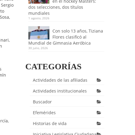
en el hockey Masters:
 Sergio
dos selecciones, dos títulos
rto
mundiales
Sosa,
1 agosto, 2026
Con solo 13 años, Tiziana
Flores clasificó al
nari,
Mundial de Gimnasia Aeróbica
ín
30 julio, 2026
CATEGORÍAS
s
mín
Actividades de las afiliadas
Actividades institucionales
Buscador
Efemérides
rcía,
Historias de vida
Iniciativa Legislativa Ciudadana