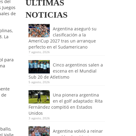
ULTIMAS
es del
s Juegos
NOTICIAS
uales de
Argentina aseguró su
plinas,
clasificación a la
8. La
AmeriCup 2027 tras un arranque
perfecto en el Sudamericano
7 agosto, 2026
ol para
Cinco argentinos salen a
ina
escena en el Mundial
Sub 20 de Atletismo
5 agosto, 2026
mente
s de
Una pionera argentina
en el golf adaptado: Rita
Fernández compitió en Estados
Unidos
3 agosto, 2026
ballo,
Argentina volvió a reinar
l Valle