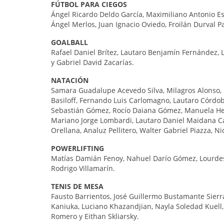
FÚTBOL PARA CIEGOS
Ángel Ricardo Deldo García, Maximiliano Antonio E
Ángel Merlos, Juan Ignacio Oviedo, Froilán Durval P
GOALBALL
Rafael Daniel Brítez, Lautaro Benjamín Fernández,
y Gabriel David Zacarías.
NATACIÓN
Samara Guadalupe Acevedo Silva, Milagros Alonso, E
Basiloff, Fernando Luis Carlomagno, Lautaro Córdob
Sebastián Gómez, Rocío Daiana Gómez, Manuela Herre
Mariano Jorge Lombardi, Lautaro Daniel Maidana Ca
Orellana, Analuz Pellitero, Walter Gabriel Piazza, Ni
POWERLIFTING
Matías Damián Fenoy, Nahuel Darío Gómez, Lourdes 
Rodrigo Villamarín.
TENIS DE MESA
Fausto Barrientos, José Guillermo Bustamante Sierr
Kaniuka, Luciano Khazandjian, Nayla Soledad Kuell
Romero y Eithan Skliarsky.