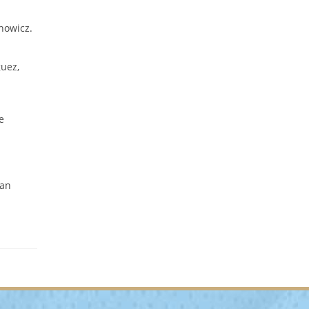
nowicz.
guez,
e
uan