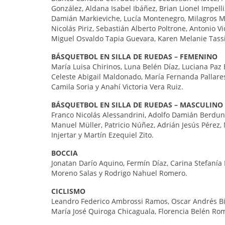
González, Aldana Isabel Ibáñez, Brian Lionel Impelli
Damián Markieviche, Lucía Montenegro, Milagros Mos
Nicolás Piriz, Sebastián Alberto Poltrone, Antonio 
Miguel Osvaldo Tapia Guevara, Karen Melanie Tassi 
BÁSQUETBOL EN SILLA DE RUEDAS – FEMENINO
María Luisa Chirinos, Luna Belén Díaz, Luciana Paz 
Celeste Abigail Maldonado, María Fernanda Pallares
Camila Soria y Anahí Victoria Vera Ruiz.
BÁSQUETBOL EN SILLA DE RUEDAS – MASCULINO
Franco Nicolás Alessandrini, Adolfo Damián Berdun
Manuel Müller, Patricio Núñez, Adrián Jesús Pérez,
Injertar y Martín Ezequiel Zito.
BOCCIA
Jonatan Darío Aquino, Fermín Díaz, Carina Stefanía 
Moreno Salas y Rodrigo Nahuel Romero.
CICLISMO
Leandro Federico Ambrossi Ramos, Oscar Andrés Bi
María José Quiroga Chicaguala, Florencia Belén R