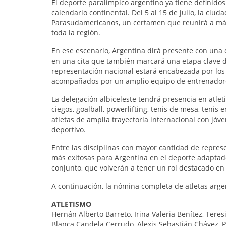
El deporte paralímpico argentino ya tiene definido
calendario continental. Del 5 al 15 de julio, la ci
Parasudamericanos, un certamen que reunirá a más d
toda la región.
En ese escenario, Argentina dirá presente con una 
en una cita que también marcará una etapa clave de
representación nacional estará encabezada por los
acompañados por un amplio equipo de entrenadores,
La delegación albiceleste tendrá presencia en atleti
ciegos, goalball, powerlifting, tenis de mesa, tenis
atletas de amplia trayectoria internacional con j
deportivo.
Entre las disciplinas con mayor cantidad de repres
más exitosas para Argentina en el deporte adaptad
conjunto, que volverán a tener un rol destacado en
A continuación, la nómina completa de atletas arg
ATLETISMO
Hernán Alberto Barreto, Irina Valeria Benítez, Tere
Blanca Candela Cerrudo, Alexis Sebastián Chávez, 