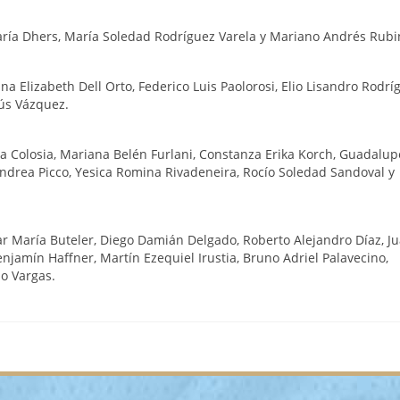
aría Dhers, María Soledad Rodríguez Varela y Mariano Andrés Rubi
a Elizabeth Dell Orto, Federico Luis Paolorosi, Elio Lisandro Rodrí
sús Vázquez.
da Colosia, Mariana Belén Furlani, Constanza Erika Korch, Guadalup
Andrea Picco, Yesica Romina Rivadeneira, Rocío Soledad Sandoval y
r María Buteler, Diego Damián Delgado, Roberto Alejandro Díaz, J
njamín Haffner, Martín Ezequiel Irustia, Bruno Adriel Palavecino,
o Vargas.