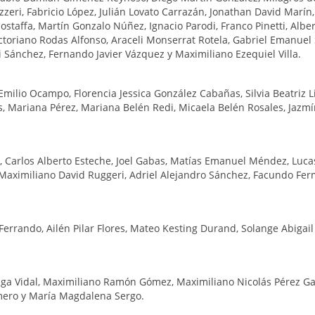
zzeri, Fabricio López, Julián Lovato Carrazán, Jonathan David Marín,
taffa, Martín Gonzalo Núñez, Ignacio Parodi, Franco Pinetti, Albe
Victoriano Rodas Alfonso, Araceli Monserrat Rotela, Gabriel Emanuel 
Sánchez, Fernando Javier Vázquez y Maximiliano Ezequiel Villa.
Emilio Ocampo, Florencia Jessica González Cabañas, Silvia Beatriz Li
, Mariana Pérez, Mariana Belén Redi, Micaela Belén Rosales, Jazm
, Carlos Alberto Esteche, Joel Gabas, Matías Emanuel Méndez, Luca
 Maximiliano David Ruggeri, Adriel Alejandro Sánchez, Facundo Fer
Ferrando, Ailén Pilar Flores, Mateo Kesting Durand, Solange Abigail
ga Vidal, Maximiliano Ramón Gómez, Maximiliano Nicolás Pérez Ga
omero y María Magdalena Sergo.