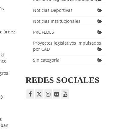
ús
Noticias Deportivas
Noticias Institucionales
Velárdez
PROFEDES
Proyectos legislativos impulsados
por CAD
ki
Sin categoría
anco
,
gros
REDES SOCIALES
 y
s
teban