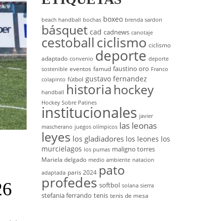
boxeo
beach handball
bochas
brenda sardon
básquet
cad
cadnews
canotaje
cestoball
ciclismo
ciclismo
deporte
adaptado
convenio
deporte
faustino oro
eventos
famud
sostenible
Franco
gustavo fernandez
fútbol
colapinto
historia
hockey
handball
Hockey Sobre Patines
institucionales
javier
las leonas
mascherano
juegos olímpicos
leyes
los gladiadores
los leones
los
murcielagos
maligno torres
los pumas
Mariela delgado
medio ambiente
natacion
pato
paris 2024
adaptada
profedes
26
softbol
solana sierra
stefania ferrando
tenis
tenis de mesa