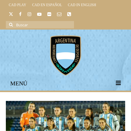
CAD PLAY
CAD EN ESPAÑOL
CAD IN ENGLISH
Buscar
por:
MENÚ
INICIO
INSTITUCIONAL
LEGISLACIÓN DEPORTIVA