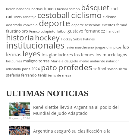
básquet
boxeo
cad
beach handball
bochas
brenda sardon
cestoball
ciclismo
cadnews
ciclismo
canotaje
deporte
adaptado
eventos
famud
convenio
deporte sostenible
gustavo fernandez
faustino oro
fútbol
Franco colapinto
handball
historia
hockey
Hockey Sobre Patines
institucionales
las
javier mascherano
juegos olímpicos
leyes
leonas
los gladiadores
los leones
los murcielagos
maligno torres
Mariela delgado
los pumas
medio ambiente
natacion
profedes
pato
softbol
paris 2024
adaptada
solana sierra
stefania ferrando
tenis
tenis de mesa
ULTIMAS NOTICIAS
René Klettke llevó a Argentina al podio del
Mundial de Judo Adaptado
8 agosto, 2026
Argentina aseguró su clasificación a la