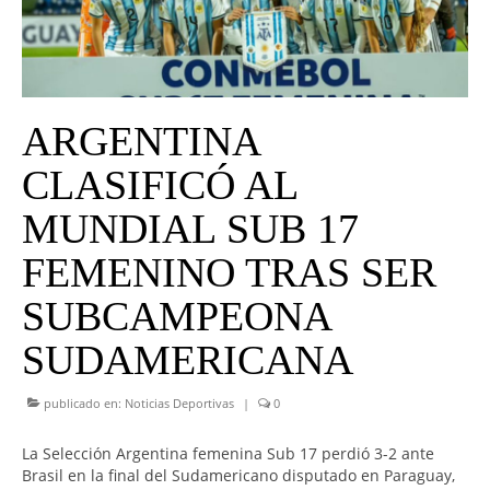
UNIVERSO CAD
NOTICIAS
CAD MEDIA
ARGENTINA
CAD FEDERAL
CLASIFICÓ AL
MUNDIAL SUB 17
FEMENINO TRAS SER
SUBCAMPEONA
SUDAMERICANA
publicado en:
Noticias Deportivas
|
0
La Selección Argentina femenina Sub 17 perdió 3-2 ante
Brasil en la final del Sudamericano disputado en Paraguay,