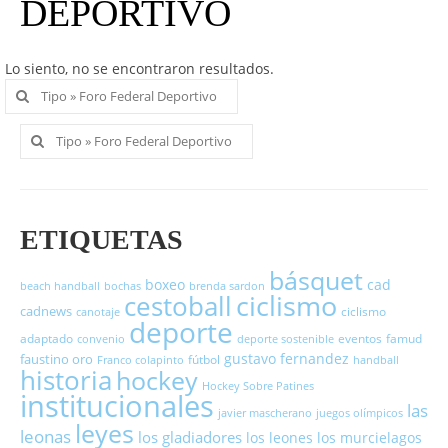
DEPORTIVO
Lo siento, no se encontraron resultados.
Buscar
por:
Buscar
por:
ETIQUETAS
básquet
boxeo
cad
beach handball
bochas
brenda sardon
cestoball
ciclismo
cadnews
ciclismo
canotaje
deporte
adaptado
eventos
famud
convenio
deporte sostenible
gustavo fernandez
faustino oro
fútbol
Franco colapinto
handball
historia
hockey
Hockey Sobre Patines
institucionales
las
javier mascherano
juegos olímpicos
leyes
leonas
los gladiadores
los leones
los murcielagos