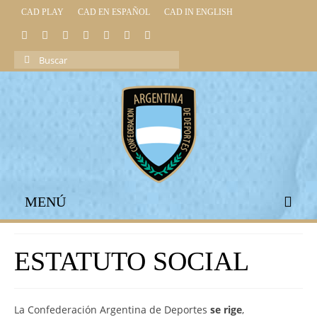
CAD PLAY
CAD EN ESPAÑOL
CAD IN ENGLISH
Buscar
por:
MENÚ
INICIO
ESTATUTO SOCIAL
INSTITUCIONAL
LEGISLACIÓN DEPORTIVA
La Confederación Argentina de Deportes
se rige
,