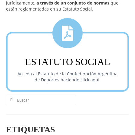
jurídicamente,
a través de un
conjunto de normas
que
UNIVERSO CAD
están reglamentadas en su Estatuto Social.
NOTICIAS
CAD MEDIA
CAD FEDERAL
ESTATUTO SOCIAL
Acceda al Estatuto de la Confederación Argentina
de Deportes haciendo click aquí.
Buscar
por:
ETIQUETAS