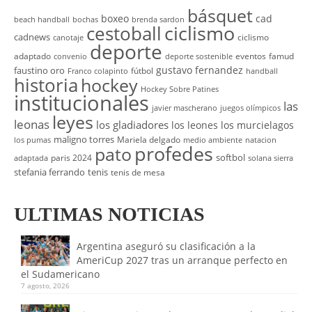
básquet
boxeo
cad
beach handball
bochas
brenda sardon
cestoball
ciclismo
cadnews
ciclismo
canotaje
deporte
adaptado
eventos
famud
convenio
deporte sostenible
gustavo fernandez
faustino oro
fútbol
Franco colapinto
handball
historia
hockey
Hockey Sobre Patines
institucionales
las
javier mascherano
juegos olímpicos
leyes
leonas
los gladiadores
los leones
los murcielagos
maligno torres
Mariela delgado
los pumas
medio ambiente
natacion
profedes
pato
softbol
paris 2024
adaptada
solana sierra
stefania ferrando
tenis
tenis de mesa
ULTIMAS NOTICIAS
Argentina aseguró su clasificación a la
AmeriCup 2027 tras un arranque perfecto en
el Sudamericano
7 agosto, 2026