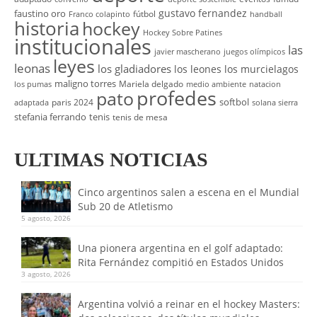
gustavo fernandez
faustino oro
fútbol
Franco colapinto
handball
historia
hockey
Hockey Sobre Patines
institucionales
las
javier mascherano
juegos olímpicos
leyes
leonas
los gladiadores
los leones
los murcielagos
maligno torres
Mariela delgado
los pumas
medio ambiente
natacion
profedes
pato
softbol
paris 2024
adaptada
solana sierra
stefania ferrando
tenis
tenis de mesa
ULTIMAS NOTICIAS
Cinco argentinos salen a escena en el Mundial
Sub 20 de Atletismo
5 agosto, 2026
Una pionera argentina en el golf adaptado:
Rita Fernández compitió en Estados Unidos
3 agosto, 2026
Argentina volvió a reinar en el hockey Masters: