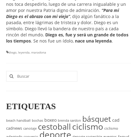
nos toca despedirlo, luego de una carrera inigualable y un
amor por nuestra Patria digno de admiración.
“Para mi
Diego es el abrazo con mi viejo”
, dijo algún fanático a la
pasada, entre lágrimas de tristeza y dolor. Diego es un
símbolo. Diego llevó la bandera de nuestro país a cada
rincón del mundo.
Diego es, fue y será un grande de todos
los tiempos
. Se nos fue un ídolo,
nace una leyenda
.
diego
,
leyenda
,
maradona
Buscar
por:
ETIQUETAS
básquet
boxeo
cad
beach handball
bochas
brenda sardon
cestoball
ciclismo
cadnews
ciclismo
canotaje
deporte
adaptado
eventos
famud
convenio
deporte sostenible