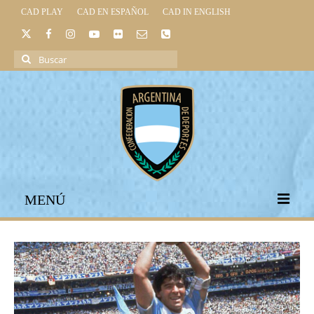
CAD PLAY
CAD EN ESPAÑOL
CAD IN ENGLISH
Buscar
por:
MENÚ
INICIO
INSTITUCIONAL
LEGISLACIÓN DEPORTIVA