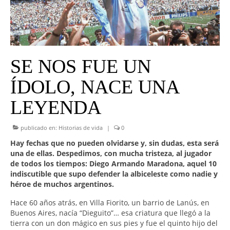
UNIVERSO CAD
NOTICIAS
CAD MEDIA
SE NOS FUE UN
CAD FEDERAL
ÍDOLO, NACE UNA
LEYENDA
publicado en:
Historias de vida
|
0
Hay fechas que no pueden olvidarse y, sin dudas, esta será
una de ellas. Despedimos, con mucha tristeza, al jugador
de todos los tiempos: Diego Armando Maradona, aquel 10
indiscutible que supo defender la albiceleste como nadie y
héroe de muchos argentinos.
Hace 60 años atrás, en Villa Fiorito, un barrio de Lanús, en
Buenos Aires, nacía “Dieguito”… esa criatura que llegó a la
tierra con un don mágico en sus pies y fue el quinto hijo del