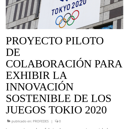
UNIVERSO CAD
NOTICIAS
CAD MEDIA
PROYECTO PILOTO
CAD FEDERAL
DE
COLABORACIÓN PARA
EXHIBIR LA
INNOVACIÓN
SOSTENIBLE DE LOS
JUEGOS TOKIO 2020
publicado en:
PROFEDES
|
0