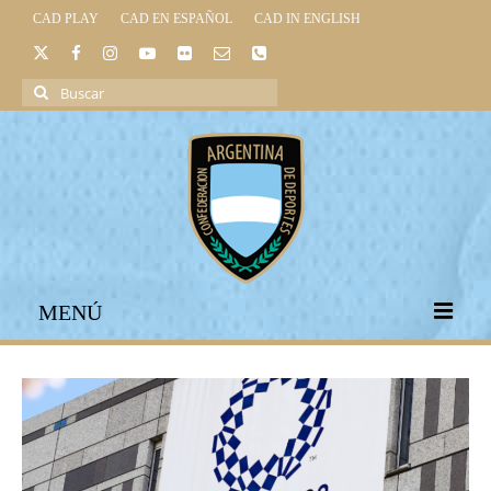
CAD PLAY
CAD EN ESPAÑOL
CAD IN ENGLISH
Buscar
por:
MENÚ
INICIO
INSTITUCIONAL
LEGISLACIÓN DEPORTIVA