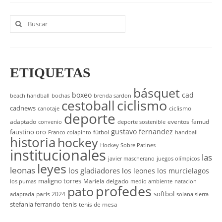
Buscar
por:
ETIQUETAS
básquet
boxeo
cad
beach handball
bochas
brenda sardon
cestoball
ciclismo
cadnews
ciclismo
canotaje
deporte
adaptado
eventos
famud
convenio
deporte sostenible
gustavo fernandez
faustino oro
fútbol
Franco colapinto
handball
historia
hockey
Hockey Sobre Patines
institucionales
las
javier mascherano
juegos olímpicos
leyes
leonas
los gladiadores
los leones
los murcielagos
maligno torres
Mariela delgado
los pumas
medio ambiente
natacion
profedes
pato
softbol
paris 2024
adaptada
solana sierra
stefania ferrando
tenis
tenis de mesa