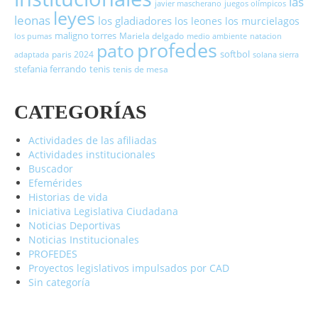
las
javier mascherano
juegos olímpicos
leyes
leonas
los gladiadores
los leones
los murcielagos
maligno torres
Mariela delgado
los pumas
medio ambiente
natacion
profedes
pato
softbol
paris 2024
adaptada
solana sierra
stefania ferrando
tenis
tenis de mesa
CATEGORÍAS
Actividades de las afiliadas
Actividades institucionales
Buscador
Efemérides
Historias de vida
Iniciativa Legislativa Ciudadana
Noticias Deportivas
Noticias Institucionales
PROFEDES
Proyectos legislativos impulsados por CAD
Sin categoría