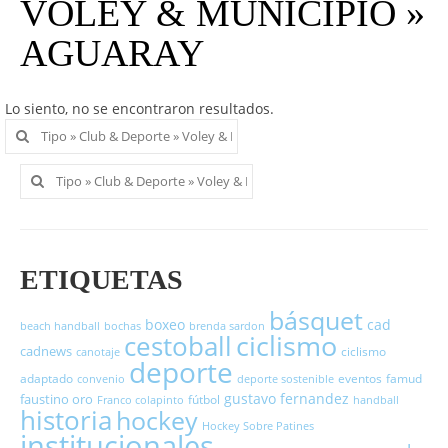
VOLEY & MUNICIPIO »
AGUARAY
Lo siento, no se encontraron resultados.
Buscar
por:
Buscar
por:
ETIQUETAS
básquet
boxeo
cad
beach handball
bochas
brenda sardon
cestoball
ciclismo
cadnews
ciclismo
canotaje
deporte
adaptado
eventos
famud
convenio
deporte sostenible
gustavo fernandez
faustino oro
fútbol
Franco colapinto
handball
historia
hockey
Hockey Sobre Patines
institucionales