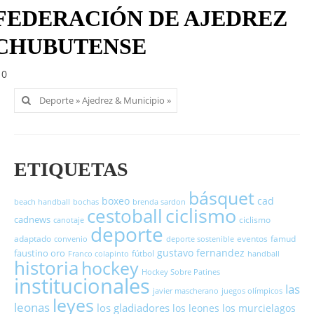
FEDERACIÓN DE AJEDREZ
CHUBUTENSE
0
Buscar
por:
ETIQUETAS
básquet
boxeo
cad
beach handball
bochas
brenda sardon
cestoball
ciclismo
cadnews
ciclismo
canotaje
deporte
adaptado
eventos
famud
convenio
deporte sostenible
gustavo fernandez
faustino oro
fútbol
Franco colapinto
handball
historia
hockey
Hockey Sobre Patines
institucionales
las
javier mascherano
juegos olímpicos
leyes
leonas
los gladiadores
los leones
los murcielagos