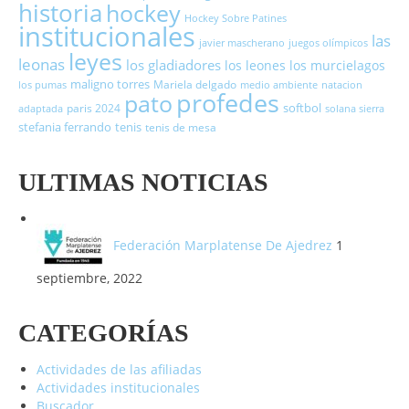
historia
hockey
Hockey Sobre Patines
institucionales
las
javier mascherano
juegos olímpicos
leyes
leonas
los gladiadores
los leones
los murcielagos
maligno torres
Mariela delgado
los pumas
medio ambiente
natacion
profedes
pato
softbol
paris 2024
adaptada
solana sierra
stefania ferrando
tenis
tenis de mesa
ULTIMAS NOTICIAS
Federación Marplatense De Ajedrez
1
septiembre, 2022
CATEGORÍAS
Actividades de las afiliadas
Actividades institucionales
Buscador